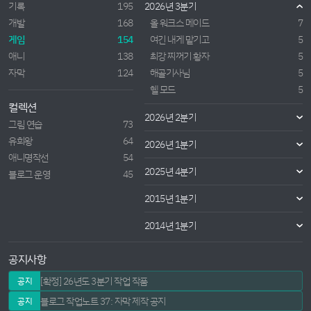
기록
195
2026년 3분기
개발
168
올 워크스 메이드
7
게임
154
여긴 내게 맡기고
5
애니
138
최강 찌꺼기 황자
5
자막
124
해골기사님
5
헬 모드
5
컬렉션
2026년 2분기
그림 연습
73
유희왕
64
2026년 1분기
애니명작선
54
2025년 4분기
블로그 운영
45
2015년 1분기
2014년 1분기
공지사항
[확정] 26년도 3분기 작업 작품
공지
블로그 작업노트 37: 자막 제작 공지
공지