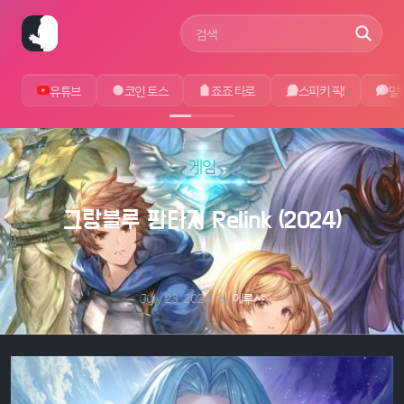
사이트 검색어
유튜브
코인 토스
죠죠 타로
스피키 픽!
말
게임
그랑블루 판타지 Relink (2024)
July 23, 2024
by
에루샤