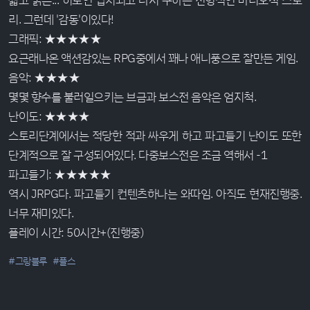
리. 그런데 '감동'이있다!
그래픽: ★★★★★
요근래나온 액션감있는 RPG중에서 꽤나 애니풍으로 잘만든 게임.
음악: ★★★★
몇몇 향수를 불러일으키는 브금과 보스전 음악은 엄지척.
난이도: ★★★★
스토리단계에서는 적당한 적과 싸우게 하고 파고들기 난이도 또한
단계적으로 잘 구성되어있다. 다중보스전은 조금 역해서 -1
파고들기: ★★★★★
역시 JRPG다. 파고들기 컨텐츠하나는 와따임. 아직도 현재진행중.
너무 재미있다.
플레이 시간: 50시간+(진행중)
#그랑블루
#플스