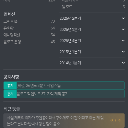
헬 모드
5
컬렉션
2026년 2분기
그림 연습
73
유희왕
64
2026년 1분기
애니명작선
54
2025년 4분기
블로그 운영
45
2015년 1분기
2014년 1분기
공지사항
[확정] 26년도 3분기 작업 작품
공지
블로그 작업노트 37: 자막 제작 공지
공지
최근 댓글
사실 제목의 화자가 주인공이라서 구어체로 '여긴' 이라고 하는 게 맞
4시간 전
는다고 봅니다 반박시 당신 말이 옳소