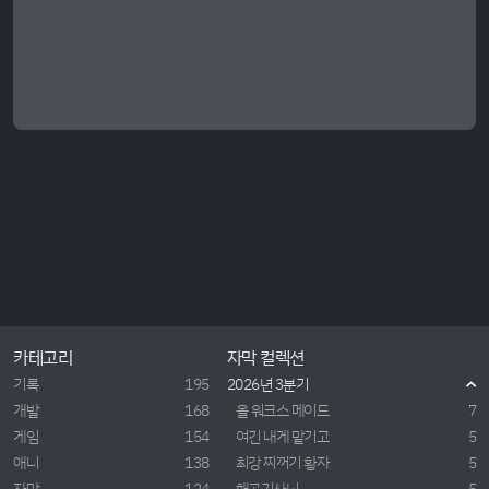
카테고리
자막 컬렉션
기록
195
2026년 3분기
개발
168
올 워크스 메이드
7
게임
154
여긴 내게 맡기고
5
애니
138
최강 찌꺼기 황자
5
자막
124
해골기사님
5