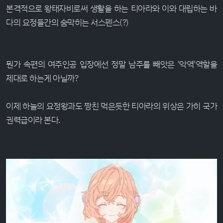
본격적으로 왕태자비로써 생활을 하는 티아라와 이와 대립하는 바
다의 요정들간의 숨막히는 서스펜스(?)
뭔가 속편의 여주인공 입장에선 정말 남주를 빼앗은 '악역'역할을
제대로 하는게 아닐까?
이제 하늘의 요정왕과도 짱친 먹은듯한 티아라의 위상은 가히 국가
권력급이라 본다.