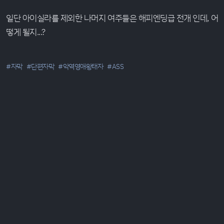
일단 아이실라를 제외한 나머지 여주들은 해피엔딩급 전개 인데, 어
떻게 될지...?
#자막
#단편자막
#악역영애왕태자
#ASS