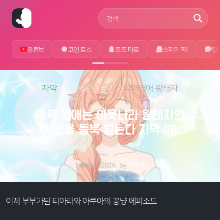
사이트 검색어
유튜브
코인 토스
죠죠 타로
스피키 픽!
말
자막
2026년 1분기
악역영애 왕태자
악역 영애는 이웃나라 왕태자의
사랑을 듬뿍 받는다 자막 (9)
March 9, 2026
by
에루샤
이제 부부가된 티아라와 아쿠아의 꽁냥 에피소드