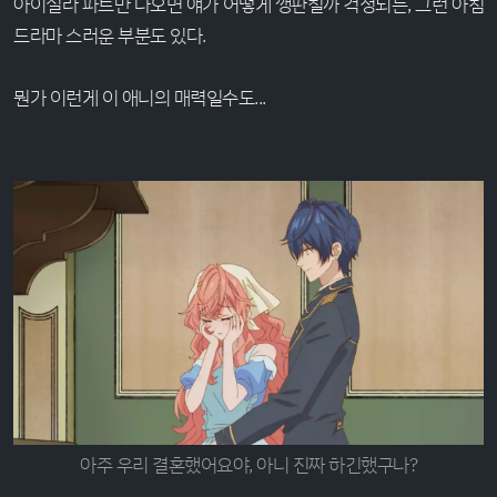
아이실라 파트만 나오면 얘가 어떻게 깽판칠까 걱정되는, 그런 아침
드라마 스러운 부분도 있다.
뭔가 이런게 이 애니의 매력일수도...
아주 우리 결혼했어요야, 아니 진짜 하긴했구나?