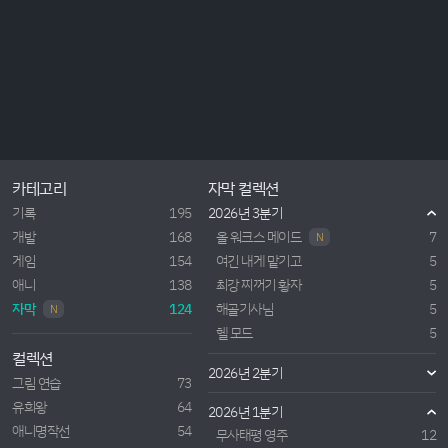
카테고리
자막 컬렉션
기록
195
2026년 3분기
개발
168
올 워크스 메이드
7
N
게임
154
여긴 내게 맡기고
5
애니
138
최강 찌꺼기 황자
5
자막
124
해골기사님
5
N
헬 모드
5
컬렉션
2026년 2분기
그림 연습
73
유희왕
64
2026년 1분기
애니명작선
54
무사태평 영주
12