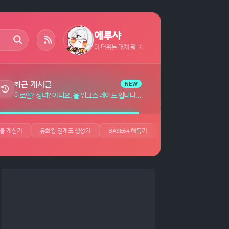
에루샤
이 더위는 대체 뭐냐!
최근 게시글
NEW
히로인? 성녀? 아니요, 올 워크스 메이드 입니다! (자랑) 자막 (7)
률 계산기
유희왕 전개표 생성기
BASE64 해독기
JSON 뷰어
UUID 