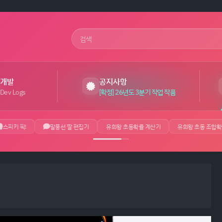
사이트 검색어
개발
공지사항
Dev Logs
[확정] 26년도 3분기 작업 작품
스피키 픽!
말풍선 짤 편집기
유희왕 초동확률 계산기
유희왕 초동 조합확