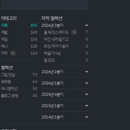
24년도 회귀물 작품.제목자체는 영애물처럼 보이지
만 그것과는 좀 다르게 귀족 영애로써의 모습보다는
왕태자의 아내로써 지낸 주인공이 모종의 이유로 죽게
카테고리
자막 컬렉션
되고, 시간을 거슬러올라가 죽지않는 미래를 위해 다
시 인생 2회차를 살아가는 애니이다. 주인공 질 사벨
기록
195
2026년 3분기
은 후작 7남매의 일원으로써 10살의 나이에 왕국의
개발
168
올 워크스 메이드
7
N
왕태자로...
게임
154
여긴 내게 맡기고
5
애니
138
최강 찌꺼기 황자
5
자막
124
해골기사님
5
N
헬 모드
5
컬렉션
2026년 2분기
그림 연습
73
유희왕
64
2026년 1분기
애니명작선
54
2025년 4분기
블로그 운영
45
2015년 1분기
2014년 1분기