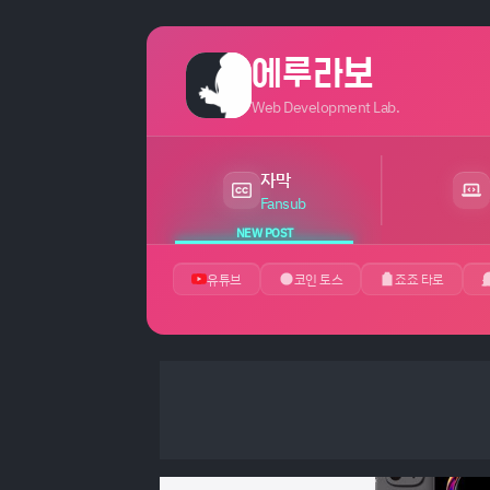
에루라보
Web Development Lab.
자막
최근 24시간 내 새 게시글 있음
Fansub
NEW POST
유튜브
코인 토스
죠죠 타로