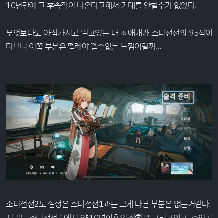
10년만에 그 후속작이 나온다고해서 기대를 안할수가 없었다.
무엇보다도 아직가지고 밀고있는 내 최애캐가 소녀전선의 95식이
다보니 이쪽 부분은 뗄레야 뗄수없는 느낌이랄까...
소녀전선2도 설정은 소녀전선1과는 크게 다른 부분은 없는거같다.
시기는 소녀전선 1에서 약 10년이후의 상황을 그리고있고, 주인공