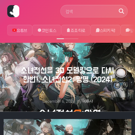
사이트 검색어
유튜브
코인 토스
죠죠 타로
스피키 픽!
말
게임
소녀전선을 3D 모델링으로 다시
한번!, 소녀전선2: 망명 (2024)
December 6, 2024
by
에루샤