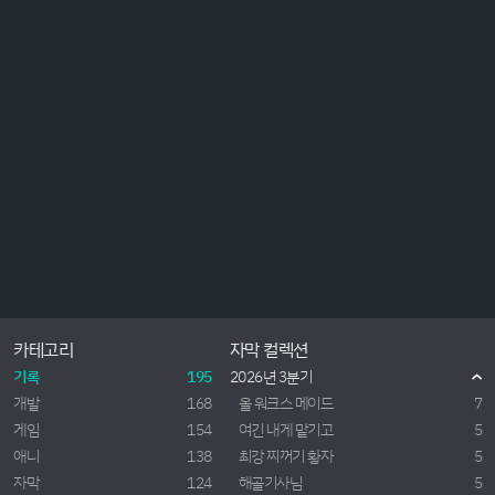
카테고리
자막 컬렉션
기록
195
2026년 3분기
개발
168
올 워크스 메이드
7
게임
154
여긴 내게 맡기고
5
애니
138
최강 찌꺼기 황자
5
자막
124
해골기사님
5