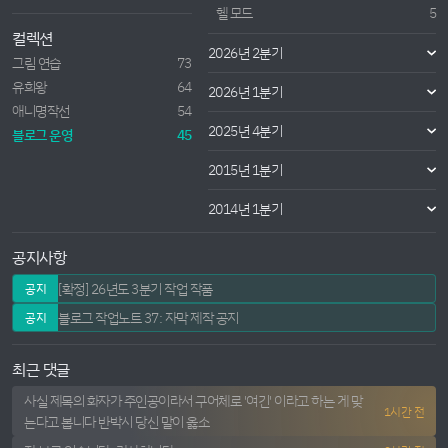
헬 모드
5
컬렉션
2026년 2분기
그림 연습
73
유희왕
64
2026년 1분기
애니명작선
54
2025년 4분기
블로그 운영
45
2015년 1분기
2014년 1분기
공지사항
[확정] 26년도 3분기 작업 작품
공지
블로그 작업노트 37: 자막 제작 공지
공지
최근 댓글
사실 제목의 화자가 주인공이라서 구어체로 '여긴' 이라고 하는 게 맞
1시간 전
는다고 봅니다 반박시 당신 말이 옳소