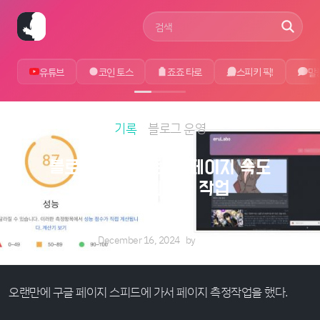
사이트 검색어
유튜브
코인 토스
죠죠 타로
스피키 픽!
말
기록
블로그 운영
블로그 작업노트 11: 페이지 속도
측정 및 최적화 작업
December 16, 2024
by
에루샤
오랜만에 구글 페이지 스피드에 가서 페이지 측정작업을 했다.