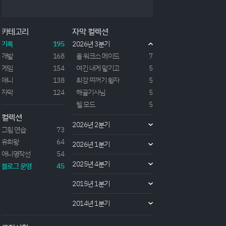
22년도 작품인 이세계 전생 의학 판타지 작품이다. 주
인공으로 약사인 '야쿠타니'는 현세에서 여러 신약과
연구를 통해 약학에 종사하는 박사로 어렸을적 적절히
카테고리
자막 컬렉션
치료받지 못하고 죽은 여동생 때문에 의약품 개발에
인생을 갈아넣을 정도로 열심히 연구하는 박사였다.
기록
195
2026년 3분기
하지만 매일 에너지바나 피로회복제만 먹고 지내는
개발
168
올 워크스 메이드
7
그...
게임
154
여긴 내게 맡기고
5
애니
138
최강 찌꺼기 황자
5
자막
124
해골기사님
5
헬 모드
5
컬렉션
2026년 2분기
그림 연습
73
유희왕
64
2026년 1분기
애니명작선
54
2025년 4분기
블로그 운영
45
2015년 1분기
2014년 1분기