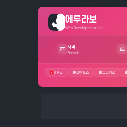
에루라보
Web Development Lab.
자막
Fansub
유튜브
코인 토스
죠죠 타로