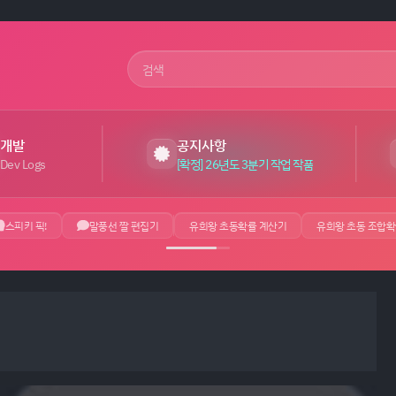
사이트 검색어
개발
공지사항
Dev Logs
[확정] 26년도 3분기 작업 작품
스피키 픽!
말풍선 짤 편집기
유희왕 초동확률 계산기
유희왕 초동 조합확