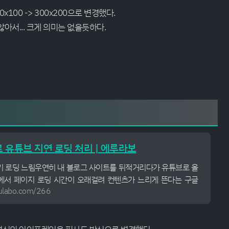
100 -> 300x200으로 변경했다.
아서... 크게 의미는 없을듯하다.
 유튜브 지연 로딩 처리 | 에루라보
기 로딩 느림우연히 내 블로그 사이트를 뒤적거리다가 유튜브로 올
에서 페이지 로딩 시간이 오래걸려 컨텐츠가 느리게 뜬다는 구글
rulabo.com/266
 보고서를 받게되었다. 무슨내용인가하니 유튜브 영...