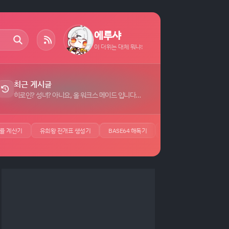
에루샤
이 더위는 대체 뭐냐!
최근 게시글
히로인? 성녀? 아니요, 올 워크스 메이드 입니다! (자랑) 자막 (7)
률 계산기
유희왕 전개표 생성기
BASE64 해독기
JSON 뷰어
UUID 