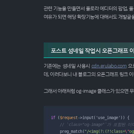
관련 기능을 만들면서 플로라 에디터의 팝업, 플
여유가 되면 해당 확장기능에 대해서도 개발글을
포스트 섬네일 작업시 오픈그래프 
기존에는 섬네일 사용시
cdn.erulabo.com
으로
데, 이러다보니 내 블로그의 오픈그래프 링크 이
그래서 아래처럼 og-image 클래스가 있으면
if
 (
$request
->input('use_image')) {

// `class="og-image"`가 포함된 
    preg_match(
"/<img(?:(?!class=
\"
og