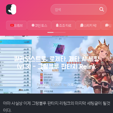
사이트 검색어
유튜브
코인 토스
죠죠 타로
스피키 픽!
말
게임
칼리오스트로, 로제타, 제타 AI 세팅
(v1.3) - 그랑블루 판타지 Relink
February 4, 2025
by
에루샤
아마 사실상 이게 그랑블루 판타지 리링크의 마지막 세팅글이 될것
이다.