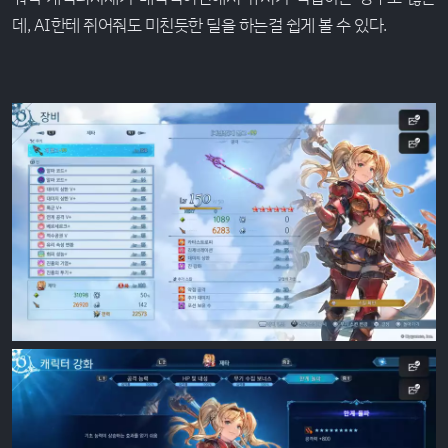
데, AI한테 쥐어줘도 미친듯한 딜을 하는걸 쉽게 볼 수 있다.