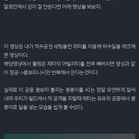
말로만해서 감이 잘 안온다면 아래 영상을 봐보자.
이 영상은 내가 적수공권 세팅을한 제타를 이용해 허수딜을 체크해
본 영상이다.
해당영상에서 볼점은 제타의 어빌리티를 전부 빼버리면 영상과 같
이 점공->콤보피니시만 반복해서 쓴다는것이다.
실제로 이 공중 콤보라 불리는 콩콩이를 AI는 정말 유연하게 잘써
내며 우리가 필드에서 적 공격을 피할때 제타는 유유히 공중에서 콩
콩이로 딜을 넣는 모습을 쉽게 볼 수있다.