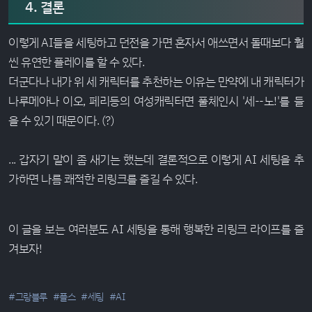
4. 결론
이렇게 AI들을 세팅하고 던전을 가면 혼자서 애쓰면서 돌때보다 훨
씬 유연한 플레이를 할 수 있다.
더군다나 내가 위 세 캐릭터를 추천하는 이유는 만약에 내 캐릭터가
나루메아나 이오, 페리등의 여성캐릭터면 풀체인시 '세--노!'를 들
을 수 있기 때문이다. (?)
... 갑자기 말이 좀 새기는 했는데 결론적으로 이렇게 AI 세팅을 추
가하면 나름 쾌적한 리링크를 즐길 수 있다.
이 글을 보는 여러분도 AI 세팅을 통해 행복한 리링크 라이프를 즐
겨보자!
#그랑블루
#플스
#세팅
#AI