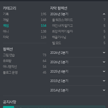
카테고리
자막 컬렉션
기록
195
2026년 3분기
개발
168
올 워크스 메이드
7
게임
154
여긴 내게 맡기고
5
애니
138
최강 찌꺼기 황자
5
자막
124
해골기사님
5
헬 모드
5
컬렉션
2026년 2분기
그림 연습
73
유희왕
64
2026년 1분기
애니명작선
54
2025년 4분기
블로그 운영
45
2015년 1분기
2014년 1분기
공지사항