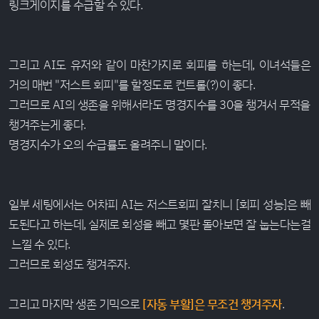
링크게이지를 수급할 수 있다.
그리고 AI도 유저와 같이 마찬가지로 회피를 하는데, 이녀석들은
거의 매번 "저스트 회피"를 할정도로 컨트롤(?)이 좋다.
그러므로 AI의 생존을 위해서라도 명경지수를 30을 챙겨서 무적을
챙겨주는게 좋다.
명경지수가 오의 수급률도 올려주니 말이다.
일부 세팅에서는 어차피 AI는 저스트회피 잘치니 [회피 성능]은 빼
도된다고 하는데, 실제로 회성을 빼고 몇판 돌아보면 잘 눕는다는걸
느낄 수 있다.
그러므로 회성도 챙겨주자.
그리고 마지막 생존 기믹으로
[자동 부활]은 무조건 챙겨주자
.