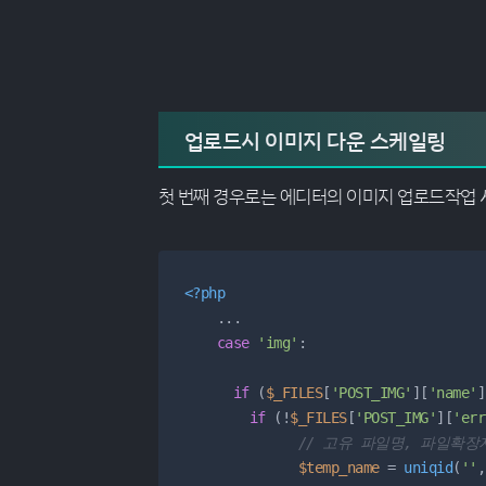
업로드시 이미지 다운 스케일링
첫 번째 경우로는 에디터의 이미지 업로드작업 
<?php
    ...

case
'img'
:

if
 (
$_FILES
[
'POST_IMG'
][
'name'
]
if
 (!
$_FILES
[
'POST_IMG'
][
'err
// 고유 파일명, 파일확장
$temp_name
 = 
uniqid
(
''
,