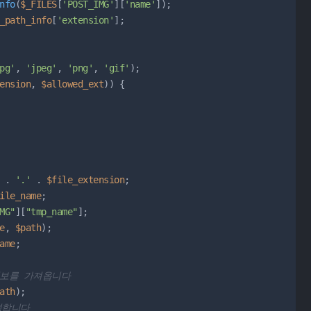
nfo
(
$_FILES
[
'POST_IMG'
][
'name'
]);

_path_info
[
'extension'
];

pg'
, 
'jpeg'
, 
'png'
, 
'gif'
);

ension
, 
$allowed_ext
)) {

 . 
'.'
 . 
$file_extension
;

ile_name
;

MG"
][
"tmp_name"
];

e
, 
$path
);

ame
;

정보를 가져옵니다
ath
);

성합니다