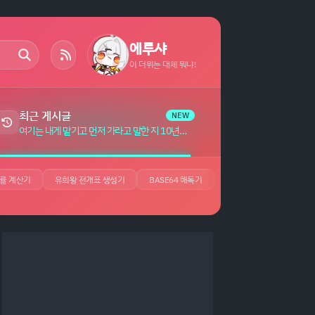
에루샤
이 더위는 대체 뭐냐!
최근 게시글
NEW
여기는 내게 맡기고 먼저 가라고 말한 지 10년이 지났더니 전설이 되어 있었다 자막 (6)
률 계산기
유희왕 전개표 생성기
BASE64 해독기
JSON 뷰어
UUID 