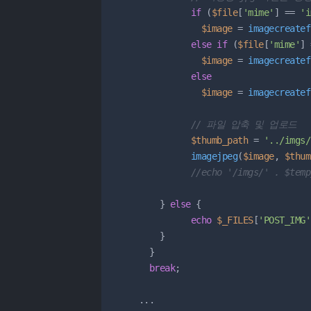
if
 (
$file
[
'mime'
] == 
'i
$image
 = 
imagecreatef
else
if
 (
$file
[
'mime'
] 
$image
 = 
imagecreatef
else
$image
 = 
imagecreatef
// 파일 압축 및 업로드
$thumb_path
 = 
'../imgs/
imagejpeg
(
$image
, 
$thum
//echo '/imgs/' . $temp
        } 
else
 {

echo
$_FILES
[
'POST_IMG'
        }

      }

break
;

    ...