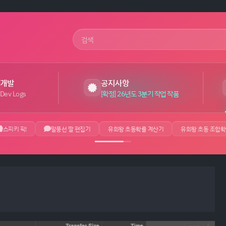
사이트 검색어
개발
공지사항
Dev Logs
[확정] 26년도 3분기 작업 작품
스피키 픽!
말풍선 짤 편집기
유희왕 초동확률 계산기
유희왕 초동 조합확