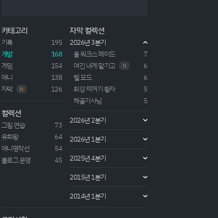
판타지와 현대기술이 합쳐진 퓨전 판타지 작품. 주인
공은 천년 전 불사의 마왕으로써 인간 용사들이 쳐들
어오는 절체절명의 상황에서 천년 후에 다시 자신의
카테고리
자막 컬렉션
왕국을 건설하기위해, 그리고 자신의 여신을 찾기 위
해 전생을 하게된다. 이후 메인 히로인 '리세리아'의 발
기록
195
2026년 3분기
견으로 전생 후의 마왕을 발견하게 되었는데, 이전의
개발
168
올 워크스 메이드
7
언...
게임
154
여긴 내게 맡기고
6
N
애니
138
헬 모드
6
자막
126
최강 찌꺼기 황자
5
N
해골기사님
5
컬렉션
2026년 2분기
그림 연습
73
유희왕
64
2026년 1분기
애니명작선
54
2025년 4분기
블로그 운영
45
2015년 1분기
2014년 1분기