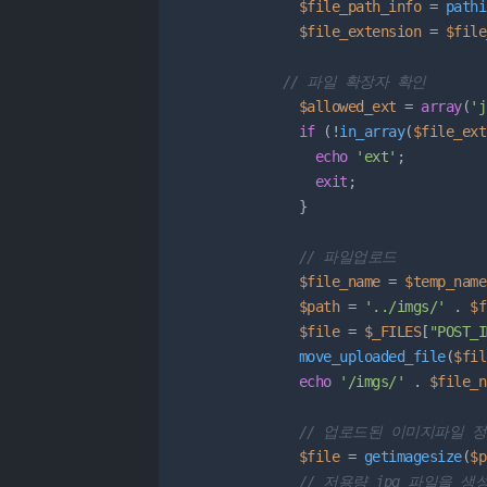
$file_path_info
 = 
pathi
$file_extension
 = 
$file
// 파일 확장자 확인
$allowed_ext
 = 
array
(
'j
if
 (!
in_array
(
$file_ext
echo
'ext'
;

exit
;

              }

// 파일업로드
$file_name
 = 
$temp_name
$path
 = 
'../imgs/'
 . 
$f
$file
 = 
$_FILES
[
"POST_I
move_uploaded_file
(
$fil
echo
'/imgs/'
 . 
$file_n
// 업로드된 이미지파일 
$file
 = 
getimagesize
(
$p
// 저용량 jpg 파일을 생