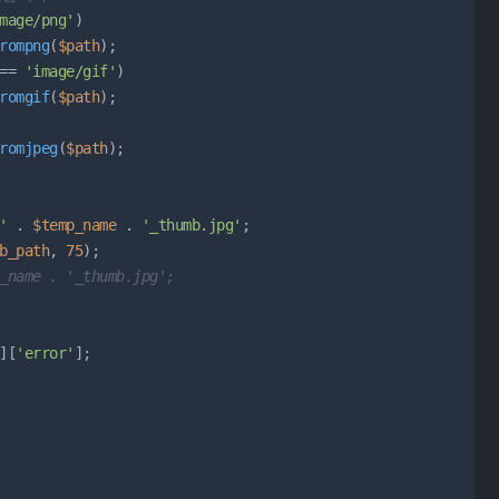
mage/png'
)

rompng
(
$path
);

== 
'image/gif'
)

romgif
(
$path
);

romjpeg
(
$path
);

'
 . 
$temp_name
 . 
'_thumb.jpg'
;

b_path
, 
75
);

_name . '_thumb.jpg';
][
'error'
];
