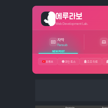
에루라보
Web Development Lab.
자막
최근 24시간 내 새 게시글 있음
Fansub
NEW POST
유튜브
코인 토스
죠죠 타로