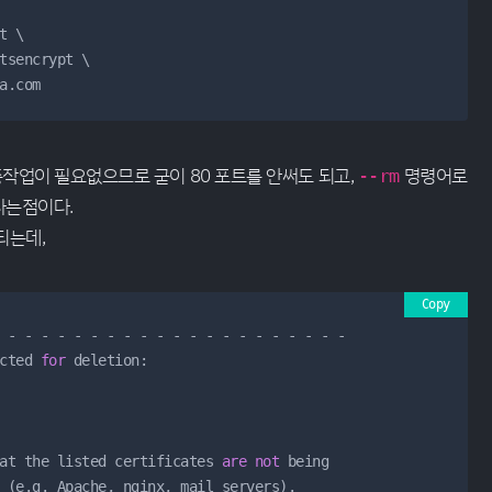
 \

tsencrypt \

a.com
검증작업이 필요없으므로 굳이 80 포트를 안써도 되고,
명령어로
--rm
다는점이다.
되는데,
Copy
-
-
-
-
-
-
-
-
-
-
-
-
-
-
-
-
-
-
-
-
-
cted 
for
 deletion:

at the listed certificates 
are
not
 being

 (e.g. Apache, nginx, mail servers).
