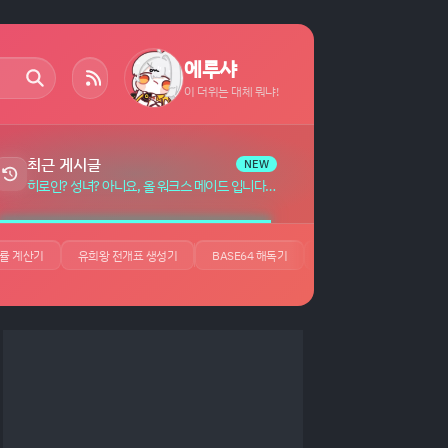
에루샤
이 더위는 대체 뭐냐!
최근 게시글
NEW
히로인? 성녀? 아니요, 올 워크스 메이드 입니다! (자랑) 자막 (7)
률 계산기
유희왕 전개표 생성기
BASE64 해독기
JSON 뷰어
UUID 