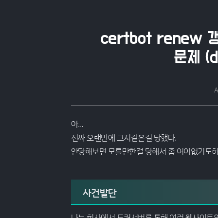
certbot renew
문제 (d
A
아...
진짜 오랜만에 그지같은걸 당했다.
안당해보면 모를만한걸 당해서 좀 어이없기도하
사건발단
나는 회사에서 도커서버를 통해 여러 웹사이트