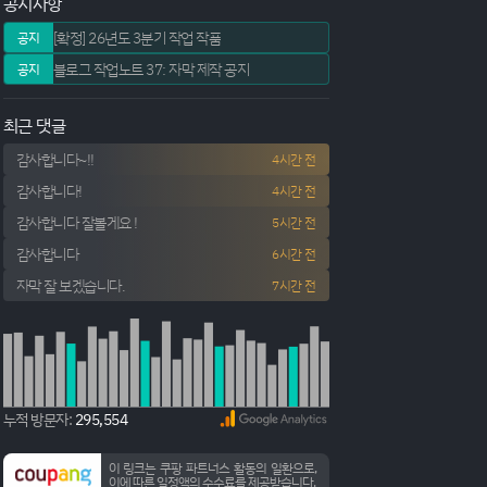
공지사항
[확정] 26년도 3분기 작업 작품
공지
블로그 작업노트 37: 자막 제작 공지
공지
최근 댓글
감사합니다~!!
4시간 전
감사합니다!
4시간 전
감사합니다 잘볼게요 !
5시간 전
감사합니다
6시간 전
자막 잘 보겠습니다.
7시간 전
log/letsencrypt/letsencrypt.log or re-run Certbot with -v fo
 in your compose file, you can run 
this
 command with the --r
누적 방문자:
295,554
이 링크는 쿠팡 파트너스 활동의 일환으로,
이에 따른 일정액의 수수료를 제공받습니다.