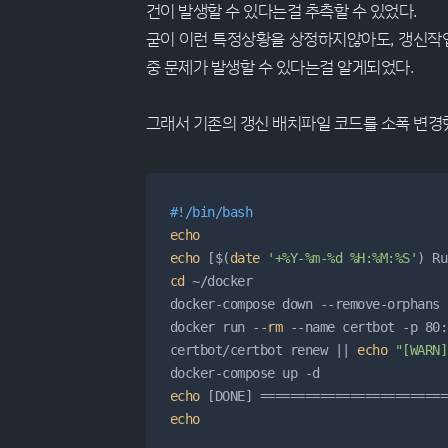
건이 발생할 수 있다는걸 추측할 수 있었다.
굳이 이런 특정상황을 상정하지않아도, 갱신작
중 문제가 발생할 수 있다는걸 알게되었다.
그래서 기존의 갱신 배치파일 코드를 소폭 변경
#!/bin/bash
echo
echo
 [$(
date
'+%Y-%m-%d %H:%M:%S'
cd
 ~/docker

docker-compose down --remove-orphans

docker run --
rm
 --name certbot -p 80:
certbot/certbot renew || 
echo
"[WARN]
echo
echo