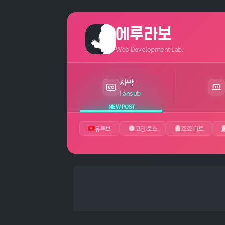
에루라보
Web Development Lab.
자막
최근 24시간 내 새 게시글 있음
Fansub
NEW POST
유튜브
코인 토스
죠죠 타로