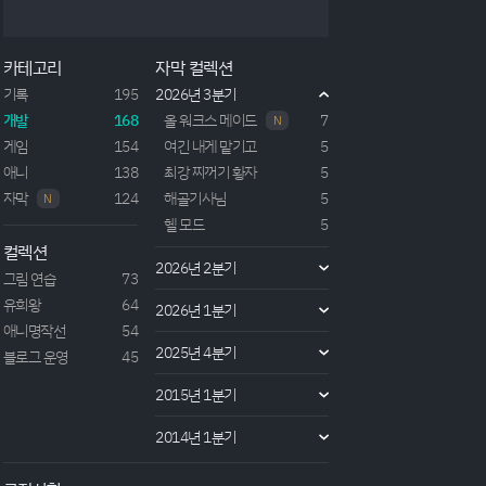
작년 4분기에 방영된 던만추 5기에 해당하는 풍요의
여신편.지난 심층던전에서 살아돌아온 벨 일행의 휴
식기와 함께 '풍요의 여주인'의 직원인 '시르 플로버'의
카테고리
자막 컬렉션
연애가 메인 스토리로 시작되는 작품이다. 4기에서 마
찬가지로 주점의 직원이자 이전 '아스트레아 파밀리
기록
195
2026년 3분기
아'의 단원이었던 '류 리온'과 주인공인 '벨 클라넬'은...
개발
168
올 워크스 메이드
7
N
게임
154
여긴 내게 맡기고
5
애니
138
최강 찌꺼기 황자
5
자막
124
해골기사님
5
N
헬 모드
5
컬렉션
2026년 2분기
그림 연습
73
유희왕
64
2026년 1분기
애니명작선
54
2025년 4분기
블로그 운영
45
2015년 1분기
2014년 1분기