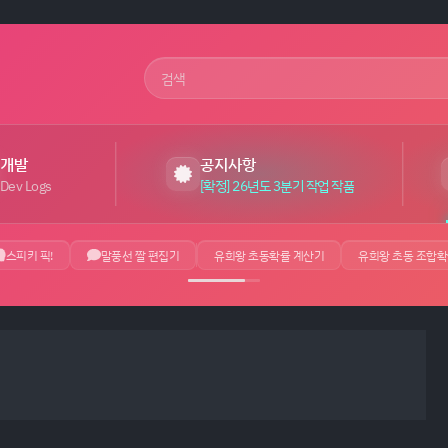
사이트 검색어
개발
공지사항
Dev Logs
[확정] 26년도 3분기 작업 작품
스피키 픽!
말풍선 짤 편집기
유희왕 초동확률 계산기
유희왕 초동 조합확