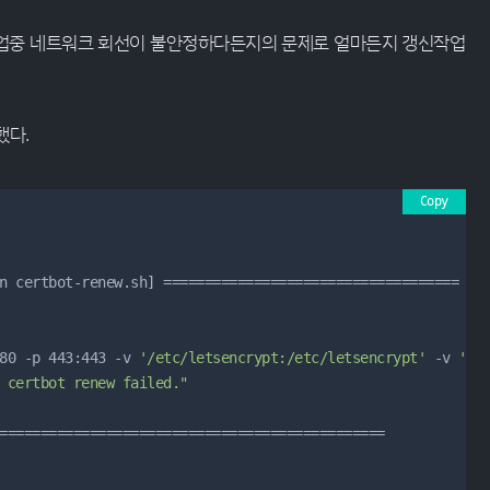
업중 네트워크 회선이 불안정하다든지의 문제로 얼마든지 갱신작업
했다.
Copy
80 -p 443:443 -v 
'/etc/letsencrypt:/etc/letsencrypt'
 -v 
'/v
 certbot renew failed."