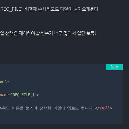
'REQ_FILE'] 배열에 순차적으로 파일이 넘어오게된다.
일 선택은 제어해야할 변수가 너무 많아서 일단 보류)
Copy
en"
>
name
=
"REQ_FILE[]"
>
>
확인 버튼을 눌러야 선택한 파일이 업로드 됩니다.
</
small
>