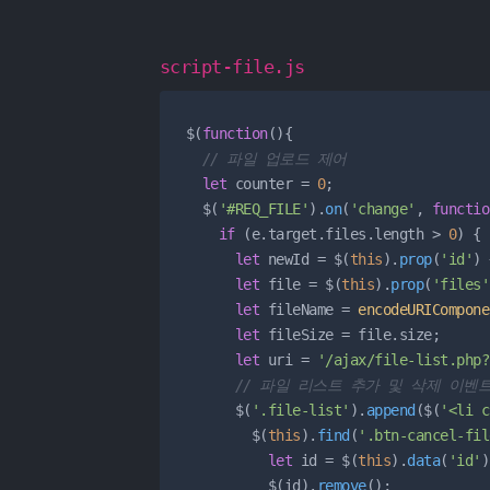
script-file.js
$(
function
(){

// 파일 업로드 제어
let
 counter = 
0
;

  $(
'#REQ_FILE'
).
on
(
'change'
, 
functio
if
 (e.
target
.
files
.
length
 > 
0
) {

let
 newId = $(
this
).
prop
(
'id'
) 
let
 file = $(
this
).
prop
(
'files'
let
 fileName = 
encodeURICompone
let
 fileSize = file.
size
;

let
 uri = 
'/ajax/file-list.php?
// 파일 리스트 추가 및 삭제 이벤
      $(
'.file-list'
).
append
($(
'<li c
        $(
this
).
find
(
'.btn-cancel-fil
let
 id = $(
this
).
data
(
'id'
)
          $(id).
remove
();
