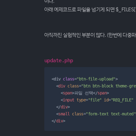
이다.
아래 예제코드로 파일을 넘기게 되면 $_FILES[
아직까진 실험적인 부분이 많다. (한번에 다중파
update.php
<div 
class
=
"btn-file-upload"
>

<
div
class
=
"btn btn-block theme-gre
<
span
>
파일 선택
</
span
>
<
input
type
=
"file"
id
=
"REQ_FILE"
</
div
>
<
small
class
=
"form-text text-muted"
</
div
>