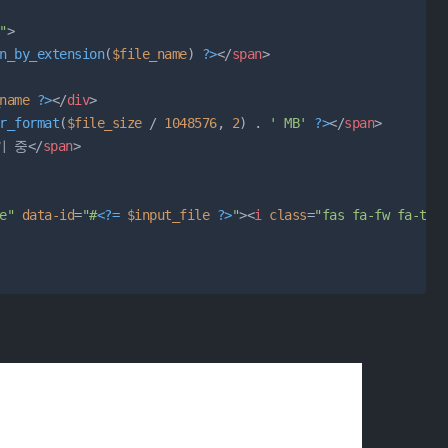
"
>
n_by_extension
(
$file_name
) 
?>
</
span
>
name
?>
</
div
>
r_format
(
$file_size
 / 
1048576
, 
2
) . 
' MB'
?>
</
span
>
기 중
</
span
>
e"
data-id
=
"#
<?=
$input_file
?>
"
>
<
i
class
=
"fas fa-fw fa-tim