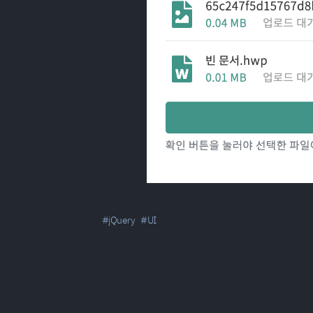
#jQuery
#UI