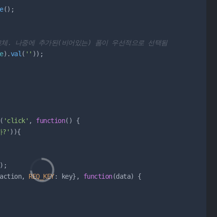
e
();

교체. 나중에 추가된(비어있는) 폼이 우선적으로 선택됨
e
).
val
(
''
));

(
'click'
, 
function
() {

?'
)){

);

action, 
REQ_KEY
: key}, 
function
(
data
) {
