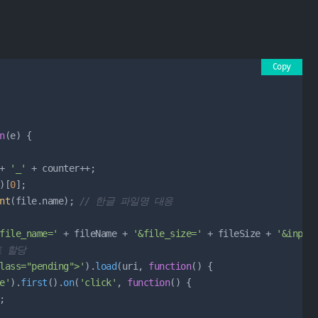
Copy
n
(
e
) {

+ 
'_'
 + counter++;

)[
0
];

nt
(file.
name
); 
// 한글 파일명 대응
file_name='
 + fileName + 
'&file_size='
 + fileSize + 
'&input
트 할당
lass="pending">'
).
load
(uri, 
function
() {

e'
).
first
().
on
(
'click'
, 
function
() {

;
