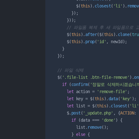
          $(
this
).
closest
(
'li'
).
remov
        });

      }));

// 파일폼 복제 후 새 파일폼으로 
      $(
this
).
after
($(
this
).
clone
(
tru
      $(
this
).
prop
(
'id'
, newId);

    }

  });

// 파일 삭제
  $(
'.file-list .btn-file-remove'
).
on
if
 (
confirm
(
'정말로 삭제하시겠습니까
let
 action = 
'remove-file'
;

let
 key = $(
this
).
data
(
'key'
);

let
 list = $(
this
).
closest
(
'li'
      $.
post
(
'_update.php'
, {
ACTION
: 
if
 (data === 
'done'
) {

          list.
remove
();

        } 
else
 {
