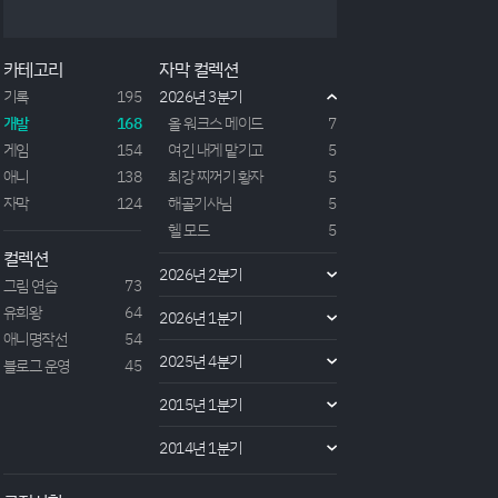
뭐 워낙 대작인 리제로 3기가 이번 25년도 1분기를
끝으로 완결되어 정리겸 써보는 리뷰이다.지금까지
리뷰했던 작품과 다르게 리제로는 워낙 대작이라 스토
카테고리
자막 컬렉션
리나 세계관은 이전 1기 2기 리뷰에서 충분히 설명했
을테니 패스하고... 3기는 수문도시 프리스텔라에서
기록
195
2026년 3분기
대죄주교들과 벌어지는 싸움이 메인인 내용이다.기존
개발
168
올 워크스 메이드
7
에 나태...
게임
154
여긴 내게 맡기고
5
애니
138
최강 찌꺼기 황자
5
자막
124
해골기사님
5
헬 모드
5
컬렉션
2026년 2분기
그림 연습
73
유희왕
64
2026년 1분기
애니명작선
54
2025년 4분기
블로그 운영
45
2015년 1분기
2014년 1분기