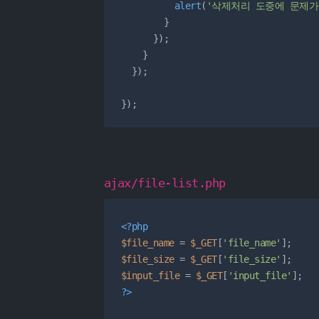
alert
(
'삭제처리 도중에 문제가
        }

      });

    }

  });

});
ajax/file-list.php
<?php
$file_name
 = 
$_GET
[
'file_name'
$file_size
 = 
$_GET
[
'file_size'
$input_file
 = 
$_GET
[
'input_file'
?>