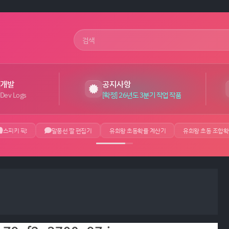
사이트 검색어
개발
공지사항
Dev Logs
[확정] 26년도 3분기 작업 작품
스피키 픽!
말풍선 짤 편집기
유희왕 초동확률 계산기
유희왕 초동 조합확