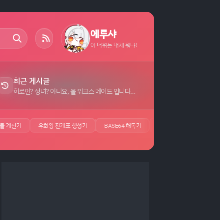
에루샤
이 더위는 대체 뭐냐!
최근 게시글
히로인? 성녀? 아니요, 올 워크스 메이드 입니다! (자랑) 자막 (7)
률 계산기
유희왕 전개표 생성기
BASE64 해독기
JSON 뷰어
UUID 