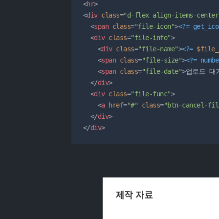
<
hr
>
<
div
class
=
"d-flex align-items-center
<
span
class
=
"file-icon"
>
<?=
get_ico
<
div
class
=
"file-info"
>
<
div
class
=
"file-name"
>
<?=
$file_
<
span
class
=
"file-size"
>
<?=
numbe
<
span
class
=
"file-date"
>
업로드 대
</
div
>
<
div
class
=
"file-func"
>
<
a
href
=
"#"
class
=
"btn-cancel-fil
</
div
>
</
div
>