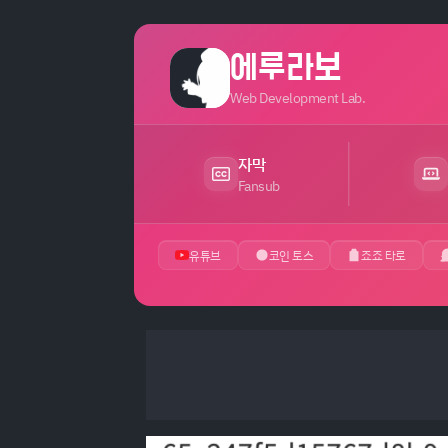
에루라보
Web Development Lab.
자막
Fansub
유튜브
코인 토스
죠죠 타로