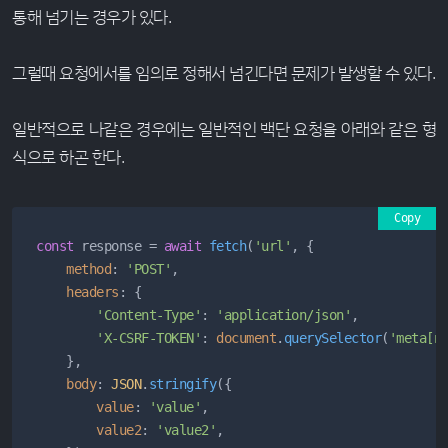
통해 넘기는 경우가 있다.
그럴때 요청에서를 임의로 정해서 넘긴다면 문제가 발생할 수 있다.
일반적으로 나같은 경우에는 일반적인 백단 요청을 아래와 같은 형
식으로 하곤 한다.
Copy
const
 response = 
await
fetch
(
'url'
, {

method
: 
'POST'
,

headers
: {

'Content-Type'
: 
'application/json'
,

'X-CSRF-TOKEN'
: 
document
.
querySelector
(
'meta[n
    },

body
: 
JSON
.
stringify
({

value
: 
'value'
,

value2
: 
'value2'
,
