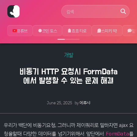
사이트 검색어
유튜브
코인 토스
죠죠 타로
스피키 픽!
말
개발
비동기 HTTP 요청시 FormData
에서 발생할 수 있는 문제 해결
June 25, 2025
by
에루샤
우리가 백단에 비동기요청, 그러니까 제이쿼리로 말하자면 ajax 요
청을할때 다양한 데이터를 넘기기위해서 앞단에서
를
FormData