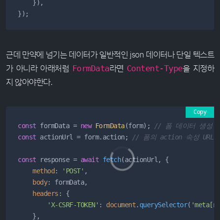
    }),

});
근데 만약에 넘기는 데이터가 일반적인 json 데이터나 단일 텍스트
가 아니라 아래처럼
라면
을 지정하
FormData
Content-Type
지 않아야한다.
Copy
const
 formData = 
new
FormData
(form); 
// 폼 데이터 생성
const
 actionUrl = form.
action
; 
// 폼의 action 속성 UR
const
 response = 
await
fetch
(actionUrl, {

method
: 
'POST'
,

body
: formData,

headers
: {

'X-CSRF-TOKEN'
: 
document
.
querySelector
(
'meta[n
    },
