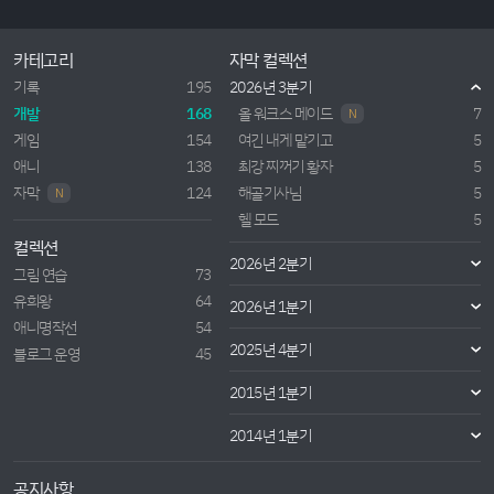
카테고리
자막 컬렉션
기록
195
2026년 3분기
개발
168
올 워크스 메이드
7
N
게임
154
여긴 내게 맡기고
5
애니
138
최강 찌꺼기 황자
5
자막
124
해골기사님
5
N
헬 모드
5
컬렉션
2026년 2분기
그림 연습
73
유희왕
64
2026년 1분기
애니명작선
54
2025년 4분기
블로그 운영
45
2015년 1분기
2014년 1분기
공지사항