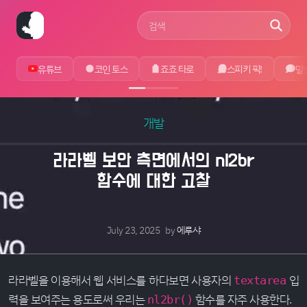
사이트 검색어
유튜브
코인 토스
죠죠 타로
스피키 픽!
말
개발
라라벨 보안 측면에서의 nl2br
함수에 대한 고찰
July 23, 2025
by
에루샤
라라벨을 이용해서 웹 서비스를 하다보면 사용자의
입
textarea
력을 보여주는 용도로써 우리는
함수를 자주 사용한다.
nl2br()