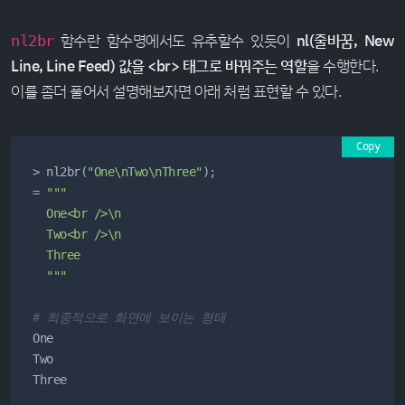
함수란 함수명에서도 유추할수 있듯이
nl(줄바꿈, New
nl2br
Line, Line Feed) 값을 <br> 태그로 바꿔주는 역할
을 수행한다.
이를 좀더 풀어서 설명해보자면 아래 처럼 표현할 수 있다.
Copy
> nl2br(
"One\nTwo\nThree"
);

= 
"""

  One<br />\n

  Two<br />\n

  Three

  """
# 최종적으로 화면에 보이는 형태
One

Two

Three