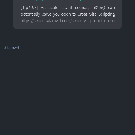
[Tip#67] As useful as it sounds, nl2br() can
potentially leave you open to Cross-Site Scripting
(XSS) vulnerabilities... you should reach for CSS
https://securinglaravel.com/security-tip-dont-use-nl2br/
instead!
#Laravel