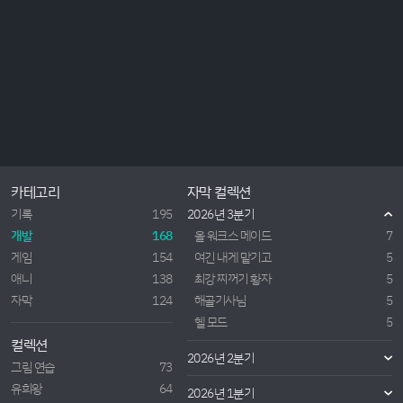
카테고리
자막 컬렉션
기록
195
2026년 3분기
개발
168
올 워크스 메이드
7
게임
154
여긴 내게 맡기고
5
애니
138
최강 찌꺼기 황자
5
자막
124
해골기사님
5
헬 모드
5
컬렉션
2026년 2분기
그림 연습
73
유희왕
64
2026년 1분기