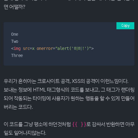
면 어떨까?
Copy
One

<
img
src
=
x
onerror
=
"alert('히히!')"
>
Three
우리가 흔히아는 크로사이트 공격, XSS의 공격이 이런느낌이다.
보내는 정보에 HTML 태그형식의 코드를 보내고, 그 태그가 랜더링
되어 작동되는 타이밍에 사용자가 원하는 행동을 할 수 있게 만들어
버리는 코드다.
이 코드를 그냥 평소에 하던것처럼
로 감싸서 반환하면 아무
{{ }}
일도 일어나지않는다.