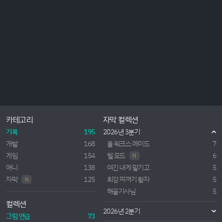
카테고리
자막 컬렉션
기록
195
2026년 3분기
개발
168
올 워크스 메이드
7
게임
154
헬 모드
6
N
애니
138
여긴 내게 맡기고
5
자막
125
최강 찌꺼기 황자
5
N
해골기사님
5
컬렉션
2026년 2분기
그림 연습
73