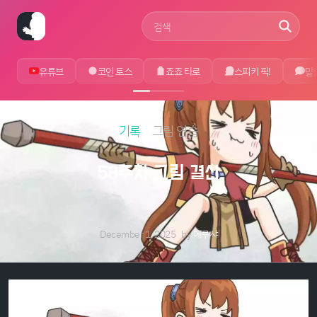
사이트 검색어
유튜브
코인 토스
죠죠 타로
스피키 픽!
말
기록
그림 연습
58주차 그림 결산
December 1, 2025
by
에루샤