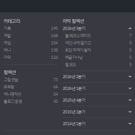
카테고리
자막 컬렉션
기록
195
2026년 3분기
개발
168
올 워크스 메이드
7
게임
154
여긴 내게 맡기고
5
애니
138
최강 찌꺼기 황자
5
자막
124
해골기사님
5
헬 모드
5
컬렉션
2026년 2분기
그림 연습
73
유희왕
64
2026년 1분기
애니명작선
54
2025년 4분기
블로그 운영
45
2015년 1분기
2014년 1분기