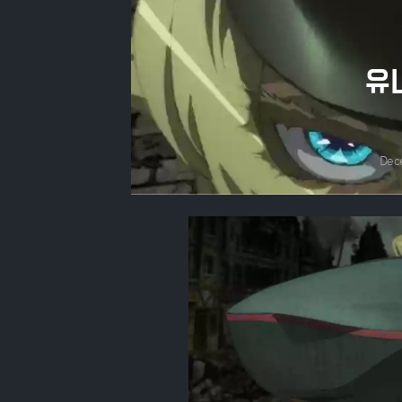
유녀
Dec