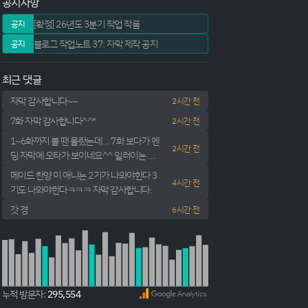
공지사항
[확정] 26년도 3분기 작업 작품
공지
블로그 작업노트 37: 자막 제작 공지
공지
최근 댓글
자막 감사합니다~~
2시간 전
7화 자막 감사합니다^^*
2시간 전
1~6화까지 볼 땐 몰랐는데... 7화 보다가 엔
2시간 전
딩 자막에 오타가 보이네요^^ 일러이는 파
도 -> 일렁이는 파도 맞는 듯 싶네요~~ 그리
메이드 찬양 이 애니는 2기가 나와야한다 3
4시간 전
고, 6화 내용 중 "저한테 동료가 생잖아요?"
기도 나와야한다ㅋㅋㅋ 자막 감사합니다.
-> "저한테 동료가 생겼잖아요?" 글자가 빠
갓 경
6시간 전
진 듯 싶습니다~~ 항상 자막 재미있게 잘 보
고 있습니다^^~~
누적 방문자:
295,554