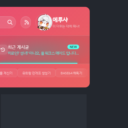
에루샤
이 더위는 대체 뭐냐!
최근 게시글
NEW
히로인? 성녀? 아니요, 올 워크스 메이드 입니다! (자랑) 자막 (7)
률 계산기
유희왕 전개표 생성기
BASE64 해독기
JSON 뷰어
UUID 