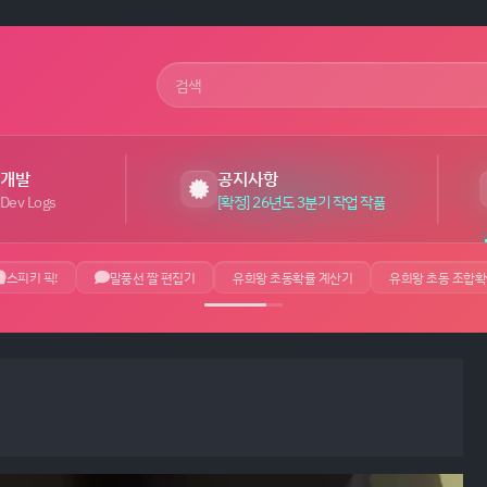
사이트 검색어
개발
공지사항
Dev Logs
[확정] 26년도 3분기 작업 작품
스피키 픽!
말풍선 짤 편집기
유희왕 초동확률 계산기
유희왕 초동 조합확