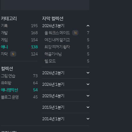
26년도 판타지 용사 추방 백합물 작품. 제목에서도 알
수 있듯이 주인공인 플럼이 마왕을 토벌할 용사로 선
택되지만 추방당하며 노예신세가 되는걸로 시작하는
카테고리
자막 컬렉션
작품이다. 이후에 노예시장에서 인생의 단짝인 밀키
트...
기록
195
2026년 3분기
개발
168
올 워크스 메이드
7
N
게임
154
여긴 내게 맡기고
5
애니
138
최강 찌꺼기 황자
5
자막
124
해골기사님
5
N
헬 모드
5
컬렉션
2026년 2분기
그림 연습
73
유희왕
64
2026년 1분기
애니명작선
54
2025년 4분기
블로그 운영
45
2015년 1분기
2014년 1분기