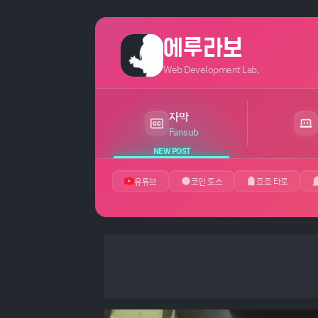
에루라보
Web Development Lab.
자막
최근 24시간 내 새 게시글 있음
Fansub
NEW POST
유튜브
코인 토스
죠죠 타로