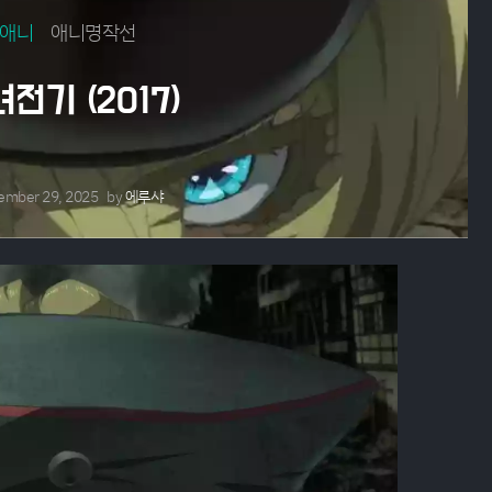
애니
애니명작선
전기 (2017)
ember 29, 2025
by
에루샤