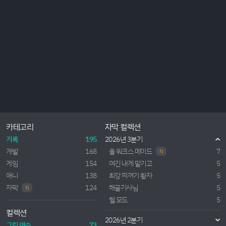
카테고리
자막 컬렉션
기록
195
2026년 3분기
개발
168
올 워크스 메이드
7
N
게임
154
여긴 내게 맡기고
5
애니
138
최강 찌꺼기 황자
5
자막
124
해골기사님
5
N
헬 모드
5
컬렉션
2026년 2분기
그림 연습
73