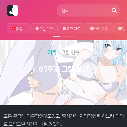
사이트 검색어
유튜브
코인 토스
죠죠 타로
스피키 픽!
말
기록
그림 연습
67주차 그림 결산
February 2, 2026
by
에루샤
요즘 주중에 업무적인것도있고, 짬시간에 자막작업을 하느라 의외
로 그림그릴 시간이 나질 않았다.