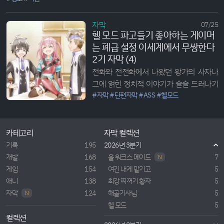
가는 사람은 좀 귀찮은 과정이 있다. 나도...
자막
07/25
헬 모드 파고들기 좋아하는 게이머
는 폐급 설정 이세계에서 무쌍한다
2기 자막 (4)
전화와 전전화에서 나왔던 왕가의 사자나
그에 얽힌 정치적 이야기가 슬슬 드러나기
시작한다. 어느새 A급 던전의 클리어를 성
#자막
#단편자막
#ASS
#헬모드
공한 알렌 일행, 반복 퀘스트를 돌다가 드
래곤과 조우하게...
카테고리
자막 컬렉션
기록
195
2026년 3분기
개발
168
올 워크스 메이드
7
N
게임
154
여긴 내게 맡기고
5
애니
138
최강 찌꺼기 황자
5
자막
124
해골기사님
5
N
헬 모드
5
컬렉션