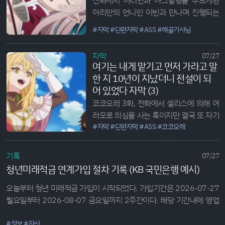
아리안의 언니인 이빈과 만나며 진행되는
이야기. 해골기사님 특유의 잔잔하면서 이
#자막
#단편자막
#ASS
#해골기사님
세계 여행하는 듯한 느낌으로 이야기가 이
어진다. 나름 서비스화라고 해야하나, 목욕
자막
07/27
씬도 나오고 이빈이란 캐릭터도 꽤나 시스
여기는 내게 맡기고 먼저 가라고 말
콤느낌으로 아리안에게 달라붙다보니까
한 지 10년이 지났더니 전설이 되
흐뭇한 장면이 많이나온다. 역...
어 있었다 자막 (3)
코코오레 3화, 전화에서 셀리스에 의해 여
러모로 의심을 사는 록이지만 결국 또 자기
실제 신분을 까면서 어떻게든 진정시킨다.
#자막
#단편자막
#ASS
#코코오레
이거 진짜 숨길 의지 1도 없어...
기록
07/27
청년미래적금 연계가입 절차 기록 (KB 국민은행 예시)
오늘부터 청년 미래적금 가입이 시작되었다. 가입기간은 2026-07-27
월요일부터 2026-08-07 금요일까지 2주간이다. 해당 기간내에 영업
일에만 관련 처리가 가능하다. 새로 가입하는 사람이야 가입이 가능하다
는 문자 후 주거래 은행에서 만들면 그만인데, 청년 도약계좌에서 넘어
#정보
#자산