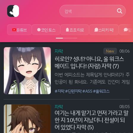
사이트 검색어
유튜브
코인 토스
죠죠 타로
스피키 픽!
말
에루라보
자막
08/06
New
히로인? 성녀? 아니요, 올 워크스
메이드 입니다! (자랑) 자막 (7)
이번 에피소드는 제목답게 안네마리가 주
인공이 된 화네요. 기존에도 간간이 게임
세계관에 대해서 내레이션 급으로 설명해
#자막
#단편자막
#ASS
#올워크스
주던 안네마리의 시점으로 즐기는 휴...
자막
08/05
여기는 내게 맡기고 먼저 가라고 말
한 지 10년이 지났더니 전설이 되
어 있었다 자막 (5)