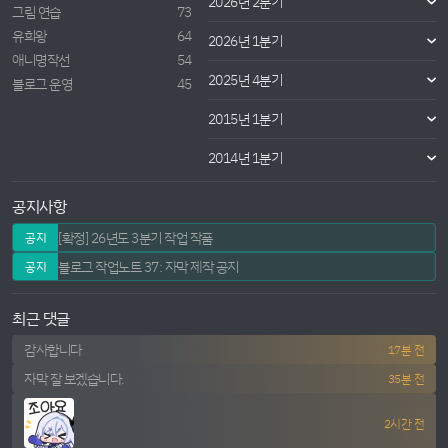
2026년 2분기
그림 연습
73
유희왕
64
2026년 1분기
애니명작선
54
2025년 4분기
블로그 운영
45
2015년 1분기
2014년 1분기
공지사항
[확정] 26년도 3분기 작업 작품
공지
블로그 작업노트 37: 자막 제작 공지
공지
최근 댓글
감사합니다
17분 전
자막 잘 보겠습니다.
35분 전
2시간 전