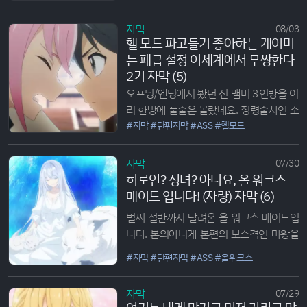
되며 또 하나의 악을 처단하게...
자막
08/03
헬 모드 파고들기 좋아하는 게이머
는 폐급 설정 이세계에서 무쌍한다
2기 자막 (5)
오프닝/엔딩에서 봤던 신 맴버 3인방을 이
리 한방에 풀줄은 몰랐네요. 정령술사인 소
피, 그 호위기사인 활잡이 포르마르, 그리
#자막
#단편자막
#ASS
#헬모드
고 골렘을 조종하는 마암장인...
자막
07/30
히로인? 성녀? 아니요, 올 워크스
메이드 입니다! (자랑) 자막 (6)
벌써 절반까지 달려온 올 워크스 메이드입
니다. 본의아니게 본편의 보스격인 마왕을
다른 방법으로 처리(?)해버리고 만 멜로디
#자막
#단편자막
#ASS
#올워크스
와 그 앞에 나타나는 전대 성녀! 애니를 보
는 우리들에게는 여러가지 의미로 설명해
자막
07/29
주지면 역시 작중 인물인 멜로디는 이해 1