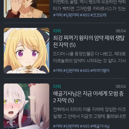
이번화도 꿀잼. 역시 평소에 유순하던 캐릭
터가 빡치면 그거만큼 카타르시스가 있는
것도 없다고 생각한다. 뱀파이어들의 잔혹
#자막
#단편자막
#ASS
#코코오레
한 짓에 랙이 빡쳐가지고 진지해지는 모습
이 힘숨찐 느낌 제대로나서 진짜 재밌다.
자막
08/04
그리고 과거 용사파티의 세명이 모여서 다
최강 찌꺼기 황자의 암약 제위 쟁탈
시 토벌을 나가는 장면은 괜시리 보는데 가
전 자막 (5)
슴이 웅장해짐까지 느껴진다...
드디어 나올 등장인물은 다 나왔고, 제대로
아르놀트의 암약이 시작되는 것 같다. 기사
수렵제가 시작되며 평범하게 흘러가는 듯
#자막
#단편자막
#ASS
#찌꺼기황자
했지만 몬스터 쓰나미로 인해 황제와 도시
가 공격받게 되자 이리저리 동분서주하
자막
08/04
며...
해골기사님은 지금 이세계 모험 중
2 자막 (5)
전화에서 리자의 마을 지하에 잠입한 아크
일행! 그 안에서 지금껏 고향에 돌려보내졌
다던 수많은 엘프족과 수인족들을 만나게
#자막
#단편자막
#ASS
#해골기사님