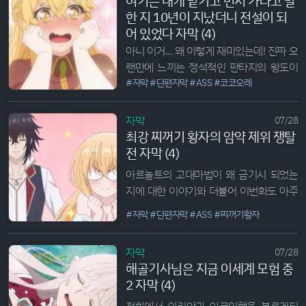
여기는 내게 맡기고 먼저 가라고 말
도 못하며 그저 메이드의 길을 걷기에 바쁘
한 지 10년이 지났더니 전설이 되
네요. 이번편에 성녀의 모...
어 있었다 자막 (4)
아니 이거... 왜 이렇게 재미있는데! 진짜 오
랜만에 느끼는 정석적인 판타지의 왕도이
자 불쾌감 없는...
#자막
#단편자막
#ASS
#코코오레
자막
07/28
최강 찌꺼기 황자의 암약 제위 쟁탈
전 자막 (4)
아르놀트의 고대마법이 왜 금기시 되었는
지에 대한 이야기와 더불어 이번화도 아주
맛잇는 데이트 에피소드가 진행되었다! 이
#자막
#단편자막
#ASS
#찌꺼기황자
야, 이거 암약물 맞죠? 아르놀트랑 피네랑
너무 달달해서 이 썩을거...
자막
07/28
해골기사님은 지금 이세계 모험 중
2 자막 (4)
전화에서 아리안과 아크일행을 부르게된