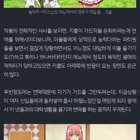
솔직히 서비스신도 에노메씨의 경우가 제일 꼴... 크흠
작품의 전체적인 서사를 보자면, 키클이 가드직을 은퇴하려는게 연
애를 위해서이다보니까, 마물들에게 성적으로 농락다하는 파티원
들을 보면서 좀잖게 당황하면서도 어느정도 대담하게 이를 즐기기
도(?)하고 특히나 하나바타라던지 에노메씨 정도의 육덕진 몸매의
캐릭터가 당하고있으면 키클도 아래쪽에 반응이 오는 장면도 은근
히 많다.
후반정도에는 연애때문에 자기가 가드를 그만두려는데, 지금상황
이 여자 신입들에게 둘러쌓여 흡사 하렘느낌인걸 깨닫게 되자 꿈에
서 이 넷들과의 대학생활을 즐기며 연애를 하는 꿈까지 꾸게된다.