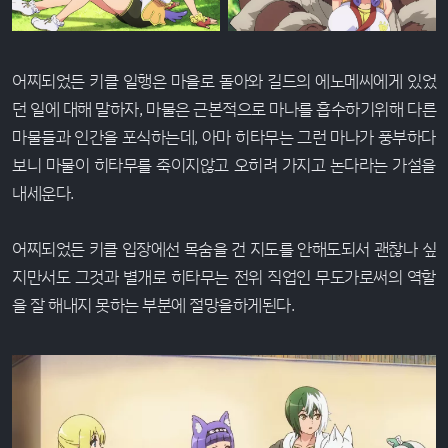
어찌되었든 키클 일행은 마을로 돌아와 길드의 에노메씨에게 있었
던 일에 대해 말하자, 마물은 근본적으로 마나를 흡수하기위해 다른
마물들과 인간을 포식하는데, 아마 히타무는 그런 마나가 풍부하다
보니 마물이 히타무를 죽이지않고 오히려 가지고 논다라는 가설을
내세운다.
어찌되었든 키클 입장에선 목숨을 건 지도를 안해도되서 괜찮나 싶
지만서도 그것과 별개로 히타무는 전위 직업인 무도가로써의 역할
을 잘 해내지 못하는 부분에 절망을하게된다.