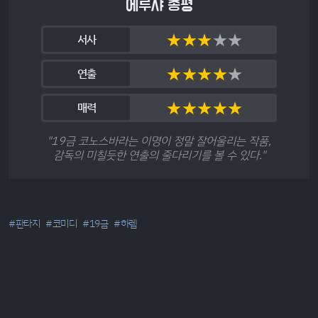
에루샤 총평
★
★
★
★
★
서사
★
★
★
★
★
연출
★
★
★
★
★
매력
"19금 코노스바라는 이명이 정말 잘어울리는 작품,
감독의 미칠듯한 연출의 줄다리기를 볼 수 있다."
#판타지
#코미디
#19금
#하렘