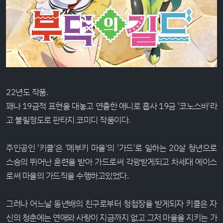
22년도 작품.
꽤나 19금적 표현을 대놓고 연출한 애니로 흡사 19금 '코노스바'라
고 불릴정도로 판타지 코미디 작품이다.
주인공인 '키클'은 '메부키 마을'의 '가드'로 일하는 20살 청년으로
스승의 뛰어난 훈련을 받아 가드로써 각광받게되고 차세대 에이스
로써 마을의 가드직을 수행하고있었다.
그러나 어느날 동년배의 친구로부터 청첩장을 받게되자 키클은 자
신의 청춘에는 연애와 사랑이 지금까지 없고 그저 마을을 지키는 가