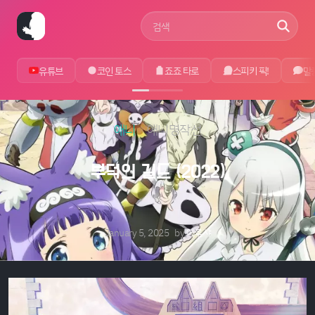
사이트 검색어
유튜브
코인 토스
죠죠 타로
스피키 픽!
말
애니
애니명작선
부덕의 길드 (2022)
January 5, 2025
by
에루샤