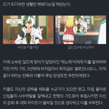
드가 되기위한 생활만 해왔다는걸 깨닫는다.
주인공 키클 마단
길드 접수원 에노메씨
이에 소속된 길드에 찾아가 담당자인 '에노메'씨에게 이를 말하려하
지만 아직 가드 2년밖에 하지않아서 퇴직금도 별로안나오니... 아직
좀더 하라는 만류와 더불어 후임 양성또한 추천하게된다.
키클도 자신의 공백을 채워줄 누군가가 있으면 했고, 마침 들어온
신입들의 사수역할을 잘해내고 한명의 가드로써 독립시키면 자신
의 은퇴 후 대학 라이프가 펼쳐질 것으로 생각하고 이를 수락한다.