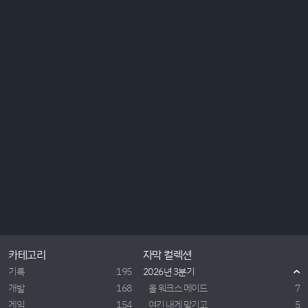
카테고리
자막 컬렉션
기록
195
2026년 3분기
개발
168
올 워크스 메이드
7
게임
154
여긴 내게 맡기고
5