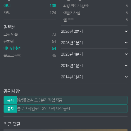
애니
138
최강 찌꺼기 황자
5
자막
124
해골기사님
5
헬 모드
5
컬렉션
2026년 2분기
그림 연습
73
유희왕
64
2026년 1분기
애니명작선
54
2025년 4분기
블로그 운영
45
2015년 1분기
2014년 1분기
공지사항
[확정] 26년도 3분기 작업 작품
공지
블로그 작업노트 37: 자막 제작 공지
공지
최근 댓글