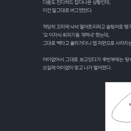
다음도 진다하드 잡다나온 상황인데,
이건 말그대로 버그였었다.
적당히 꼬리에 낙석 떨어트리려고 슬링어로 땡
'오 이자식 회피기동 개쩌네' 했는데,
그대로 벽타고 올라가더니 맵 저편으로 사라지는게
어이없어서 그대로 보고있다가 후반부에는 땅
쏘길래 어이없이 맞고 나가 떨어졌다.