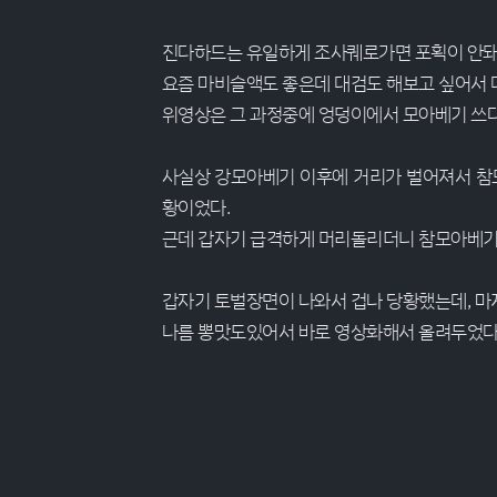
진다하드는 유일하게 조사퀘로가면 포획이 안돼
요즘 마비슬액도 좋은데 대검도 해보고 싶어서
위영상은 그 과정중에 엉덩이에서 모아베기 쓰다
사실상 강모아베기 이후에 거리가 벌어져서 참
황이었다.
근데 갑자기 급격하게 머리돌리더니 참모아베기
갑자기 토벌장면이 나와서 겁나 당황했는데, 마
나름 뽕맛도있어서 바로 영상화해서 올려두었다