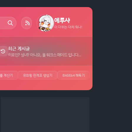
에루샤
이 더위는 대체 뭐냐!
최근 게시글
히로인? 성녀? 아니요, 올 워크스 메이드 입니다! (자랑) 자막 (7)
률 계산기
유희왕 전개표 생성기
BASE64 해독기
JSON 뷰어
UUID 