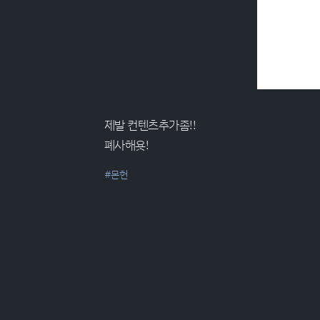
제발 컨텐츠추가좀!!
폐사해욧!
#몬헌