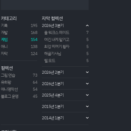
전생했더니 슬라임이었던 건에 대하여 (2018) | 에루
라보전생슬, 워낙 유명한 작품이나 제대로 본 적이없
어 이번 기회에 2기까지 감상하게 되었다. 주인공 시
카테고리
자막 컬렉션
점에서 일어나는 여러가지 일이 정말 1인칭 시점으로
잘 서술되어있다보니 내가 주인공이 된거같은 느낌으
기록
195
2026년 3분기
로 서술...https://erulabo.com/129(1,2기 리뷰는
개발
168
올 워크스 메이드
7
여기로)...
게임
154
여긴 내게 맡기고
5
애니
138
최강 찌꺼기 황자
5
자막
124
해골기사님
5
헬 모드
5
컬렉션
2026년 2분기
그림 연습
73
유희왕
64
2026년 1분기
애니명작선
54
2025년 4분기
블로그 운영
45
2015년 1분기
2014년 1분기