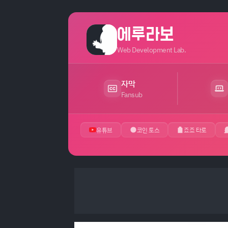
에루라보
Web Development Lab.
자막
Fansub
유튜브
코인 토스
죠죠 타로