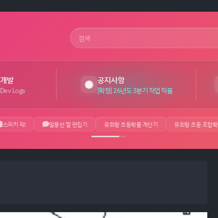
사이트 검색어
개발
공지사항
Dev Logs
[확정] 26년도 3분기 작업 작품
스피키 픽!
말풍선 짤 편집기
유희왕 초동확률 계산기
유희왕 초동 조합확