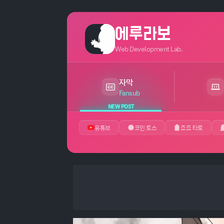
에루라보
Web Development Lab.
자막
최근 24시간 내 새 게시글 있음
Fansub
NEW POST
유튜브
코인 토스
죠죠 타로