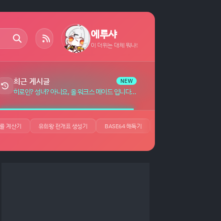
에루샤
이 더위는 대체 뭐냐!
최근 게시글
NEW
히로인? 성녀? 아니요, 올 워크스 메이드 입니다! (자랑) 자막 (7)
률 계산기
유희왕 전개표 생성기
BASE64 해독기
JSON 뷰어
UUID 