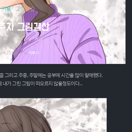
기록
그림 연습
6주차 그림결산
pril 21, 2025
by
에루샤
좀 그리고 주중, 주말에는 공부에 시간을 많이 할애했다.
 내가 그린 그림이 떠오르지 않을정도이다...