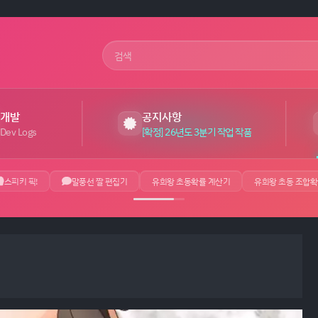
사이트 검색어
개발
공지사항
Dev Logs
[확정] 26년도 3분기 작업 작품
스피키 픽!
말풍선 짤 편집기
유희왕 초동확률 계산기
유희왕 초동 조합확