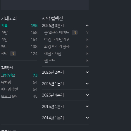
~벼랑 끝 마술사는 최강의 재액과 마법세계를 헤쳐나
간다~ 2022년도에 나온 마법 판타지를 빙자한 뽕빨
물(?)이라고 생각되는 작품. 주인공인 '알트 골드필
카테고리
자막 컬렉션
드'는 수도의 마법학교에 재학중인 1학년으로 이 학원
에서는 2학년이 되기위해 '사역마'를 소환해 거느려야
기록
195
2026년 3분기
하는 진급 조건을 만족해야한다. 물론 알트를 제외한
개발
168
올 워크스 메이드
7
N
다른...
게임
154
여긴 내게 맡기고
5
애니
138
최강 찌꺼기 황자
5
자막
124
해골기사님
5
N
헬 모드
5
컬렉션
2026년 2분기
그림 연습
73
유희왕
64
2026년 1분기
애니명작선
54
2025년 4분기
블로그 운영
45
2015년 1분기
2014년 1분기