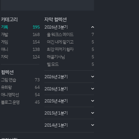
25년도 추방물 작품.흔히 '쓰레기 직업'을 가진 주인
공이 파티에서 고생하며 구르다가 결국 던전에서 버려
졌으나 우연히 세계수의 정령을 만나 엄청 강해지고
카테고리
자막 컬렉션
무쌍찍는 흔한 양산물이다. 이런류의 작품은 각오하
고 본다해도 결국 작화나 매력적인 스토리, 연출을 기
기록
195
2026년 3분기
대하고 보는데 본 작품은 모든게 좀 아쉬운 느낌이 들
개발
168
올 워크스 메이드
7
었다...
게임
154
여긴 내게 맡기고
5
애니
138
최강 찌꺼기 황자
5
자막
124
해골기사님
5
헬 모드
5
컬렉션
2026년 2분기
그림 연습
73
유희왕
64
2026년 1분기
애니명작선
54
2025년 4분기
블로그 운영
45
2015년 1분기
2014년 1분기