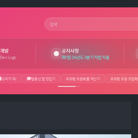
사이트 검색어
개발
공지사항
Dev Logs
[확정] 26년도 3분기 작업 작품
스피키 픽!
말풍선 짤 편집기
유희왕 초동확률 계산기
유희왕 초동 조합확