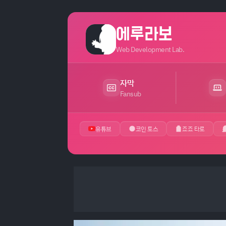
에루라보
Web Development Lab.
자막
Fansub
유튜브
코인 토스
죠죠 타로