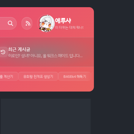
에루샤
이 더위는 대체 뭐냐!
최근 게시글
히로인? 성녀? 아니요, 올 워크스 메이드 입니다! (자랑) 자막 (7)
률 계산기
유희왕 전개표 생성기
BASE64 해독기
JSON 뷰어
UUID 