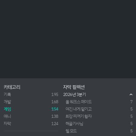
카테고리
자막 컬렉션
기록
195
2026년 3분기
개발
168
올 워크스 메이드
7
게임
154
여긴 내게 맡기고
5
애니
138
최강 찌꺼기 황자
5
자막
124
해골기사님
5
헬 모드
5