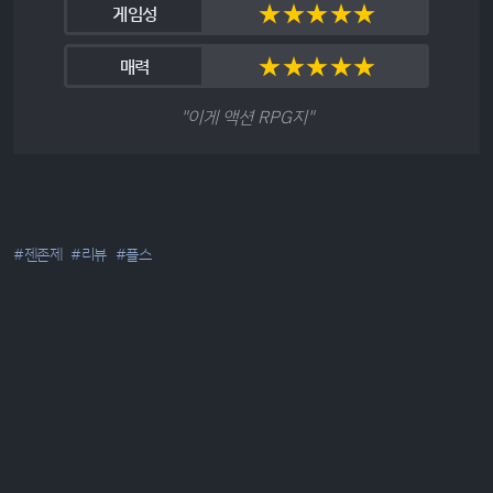
★
★
★
★
★
게임성
★
★
★
★
★
매력
"이게 액션 RPG지"
#젠존제
#리뷰
#플스