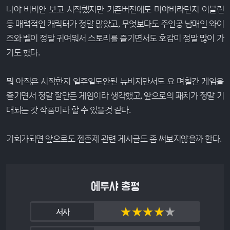
나야 비비안 보고 시작했지만 기존버전에도 미야비라던지 이블린
등 매력적인 캐릭터가 정말 많았고, 무엇보다도 주인공 남매인 와이
즈와 벨이 정말 귀여워서 스토리를 즐기면서도 호감이 정말 많이 가
기도 했다.
뭐 아직은 시작한지 일주일도안된 뉴비지만서도 요 며칠간 게임을
즐기면서 정말 잘만든 게임이라 생각했고, 앞으로의 패치가 정말 기
대되는 갓 작품이라 할 수 있을것 같다.
기회가되면 앞으로도 젠존제 관련 게시글도 좀 써보지않을까 한다.
에루샤 총평
★
★
★
★
★
서사