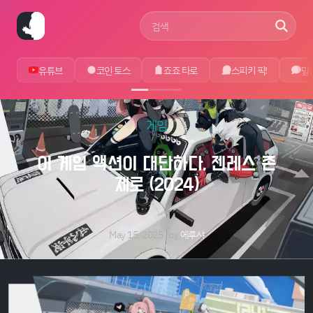
사이트 검색어
유튜브
코인 토스
죠죠 타로
스피키 픽!
말
게임
이 게임 액션이 대단하다, 젠레스 존
제로 (2024)
May 15, 2025
by
에루샤