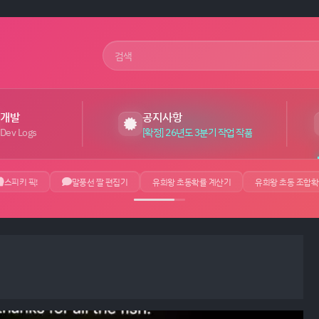
사이트 검색어
개발
공지사항
Dev Logs
[확정] 26년도 3분기 작업 작품
스피키 픽!
말풍선 짤 편집기
유희왕 초동확률 계산기
유희왕 초동 조합확