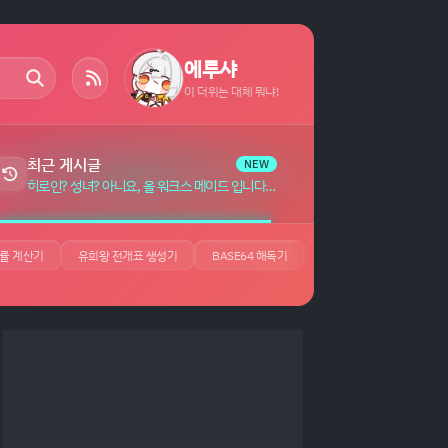
에루샤
이 더위는 대체 뭐냐!
최근 게시글
NEW
히로인? 성녀? 아니요, 올 워크스 메이드 입니다! (자랑) 자막 (7)
률 계산기
유희왕 전개표 생성기
BASE64 해독기
JSON 뷰어
UUID 