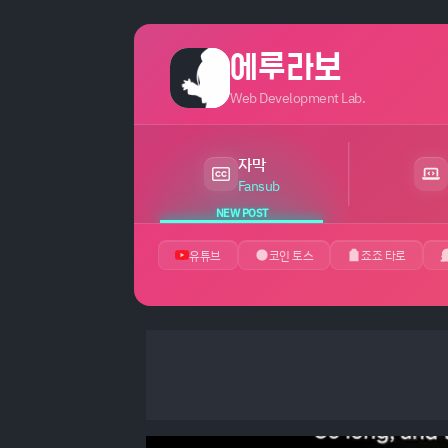
에루라보
Web Development Lab.
자막
최근 24시간 내 새 게시글 있음
Fansub
NEW POST
유튜브
코인 토스
죠죠 타로