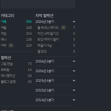
VRMMORPG 게임 세계관을 바탕으로하는 이세계
물. 무한한 가능성을 가지고있는 VRMMORPG "아크
어스 온라인"을 즐기는 주인공은 게임 속에서 9대 현
카테고리
자막 컬렉션
자중 한명인 "군세"의 덤블프를 플레이하고 있었다.
게임 속 세계가 워낙 할수있는게 많아서 전투직종과
기록
195
2026년 3분기
생산직종이 인기 직종이었고 마술직종은 천대받기 일
개발
168
올 워크스 메이드
7
N
쑤였는데, 몇명의...
게임
154
여긴 내게 맡기고
5
애니
138
최강 찌꺼기 황자
5
자막
124
해골기사님
5
N
헬 모드
5
컬렉션
2026년 2분기
그림 연습
73
유희왕
64
2026년 1분기
애니명작선
54
2025년 4분기
블로그 운영
45
2015년 1분기
2014년 1분기