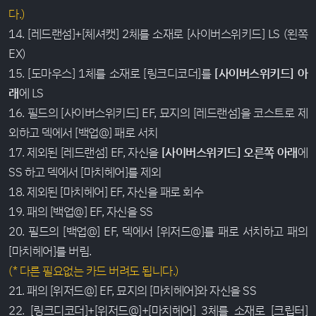
다.)
14. [레드랜섬]+[체셔캣] 2체를 소재로 [사이버스위키드] LS (왼쪽
EX)
15. [도마우스] 1체를 소재로 [링크디코더]를
[사이버스위키드] 아
래
에 LS
16. 필드의 [사이버스위키드] EF, 묘지의 [레드랜섬]을 코스트로 제
외하고 덱에서 [백업@] 패로 서치
17. 제외된 [레드랜섬] EF, 자신을
[사이버스위키드] 오른쪽 아래
에
SS 하고 덱에서 [마치헤어]를 제외
18. 제외된 [마치헤어] EF, 자신을 패로 회수
19. 패의 [백업@] EF, 자신을 SS
20. 필드의 [백업@] EF, 덱에서 [위저드@]를 패로 서치하고 패의
[마치헤어]를 버림.
(* 다른 필요없는 카드 버려도 됩니다.)
21. 패의 [위저드@] EF, 묘지의 [마치헤어]와 자신을 SS
22. [링크디코더]+[위저드@]+[마치헤어] 3체를 소재로 [크립터]