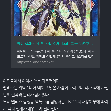
마듀 맬리스 이그니스터 전개 (feat. ニールのマスターデュエル channel) - 유희왕
이번에 마스터듀얼에 이그니스터 지원이 상륙했다. 어코
드토커, 백업, 위저드 이렇게 3개의 @이그니스터를 맬리
스 덱에 투입할 수 있게 된것이다. 기존에 롱기누스같이
https://erulabo.com/578
제외 불가에 취약했던 맬리스도 이제 집을 지을 수 있게
되었고 미묘한 공격권의 부재를 이그니스터 하급몹이 메
꿔주는 아주 좋은 지원이다. 그럼 이 세...
이전글에서 이어서 쓰는 다음편이다.
맬리스는 워낙 1티어 덱이고 많은 사람이 하다보니 각자 덱에 자신
만의 철학과 논리가 담겨있다.
특히 맬리스 함정중 덱특소를 담당하는 TB-11의 채용여부에 따라
서 덱의 전개가 매우 크게 달라진다.