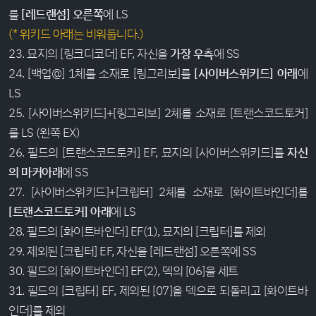
를
[레드랜섬] 오른쪽
에 LS
(* 위키드 아래는 비워둡니다.)
23. 묘지의 [링크디코더] EF, 자신을
가장 우측
에 SS
24. [백업@] 1체를 소재로 [링그리보]를
[사이버스위키드] 아래
에
LS
25. [사이버스위키드]+[링그리보] 2체를 소재로 [트랜스코드토커]
를 LS (왼쪽 EX)
26. 필드의 [트랜스코드토커] EF, 묘지의 [사이버스위키드]를
자신
의 마커아래
에 SS
27. [사이버스위키드]+[크립터] 2체를 소재로 [화이트바인더]를
[트랜스코드토커] 아래
에 LS
28. 필드의 [화이트바인더] EF(1), 묘지의 [크립터]를 제외
29. 제외된 [크립터] EF, 자신을 [레드랜섬] 오른쪽에 SS
30. 필드의 [화이트바인더] EF(2), 덱의 [06]을 세트
31. 필드의 [크립터] EF, 제외된 [07]을 덱으로 되돌리고 [화이트바
인더]를 제외