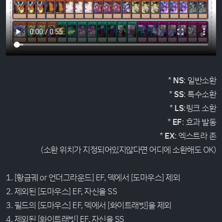
*
NS
: 일반소환
*
SS
: 특수소환
*
LS
:링크 소환
*
EF
: 효과 발동
*
EX
: 엑스트라 존
(소환 위치가 지정되어있지않다면 어디에 소환해도 OK)
1. [황금궤 or 언더그라운드] EF, 덱에서 [도마우스] 제외
2. 제외된 [도마우스] EF, 자신을 SS
3. 필드의 [도마우스] EF, 덱에서 [화이트래빗]을 제외
4. 제외된 [화이트래빗] EF, 자신을 SS