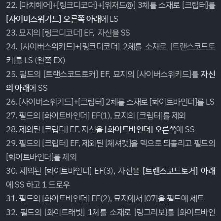
22. [마치헤어]+[링크디코더}+[위저드@] 3체를 소재로 [크립터]를
[사이버스위키드] 오른쪽 아래
에 LS
23. 묘지의 [링크디코더] EF, 자신을 SS
24. [사이버스위키드]+[링크디코더] 2체를 소재로 [트랜스코드토
커]를 LS (왼쪽 EX)
25. 필드의 [트랜스코드토커] EF, 묘지의 [사이버스위키드]를
자신
의 아래
에 SS
26. [사이버스위키드]+[크립터] 2체를 소재로 [화이트바인더]를 LS
27. 필드의 [화이트바인더] EF(1), 묘지의 [크립터]를 제외
28. 제외된 [크립터] EF, 자신을
[화이트바인더] 오른쪽
에 SS
29. 필드의 [크립터] EF, 제외된 [체셔캣]을 덱으로 되돌리고 필드의
[화이트바인더]를 제외
30. 제외된 [화이트바인더] EF(3), 자신을
[트랜스코드토커] 아래
에 SS 하고 1 드로우
31. 필드의 [화이트바인더] EF(2), 묘지에서 [07]을 필드에 세트
32. 필드의 [화이트래빗] 1체를 소재로 [링그리보]를 [화이트바인