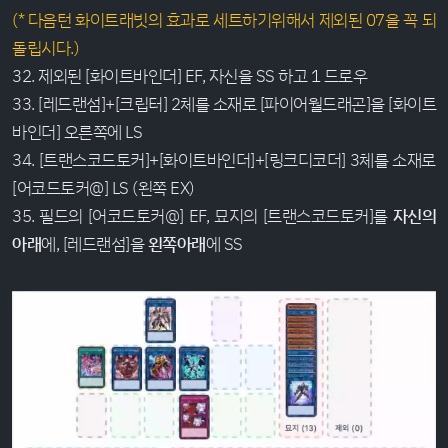
(* 다음턴 화이트래빗의 효과로 세트하기위해서 제외된 07을 꼭 되
돌립시다.)
32. 제외된 [화이트바인더] EF, 자신을 SS 하고 1 드로우
33. [레드랜섬]+[크립터] 2체를 소재로 [파이어월드래곤]을 [화이트
바인더] 오른쪽에 LS
34. [트랜스코드토커]+[화이트바인더]+[링크디코더] 3체를 소재로
[어코드토커@] LS (왼쪽 EX)
35. 필드의 [어코드토커@] EF, 묘지의 [트랜스코드토커]를
자신의
아래
에, [레드랜섬]을
왼쪽아래
에 SS