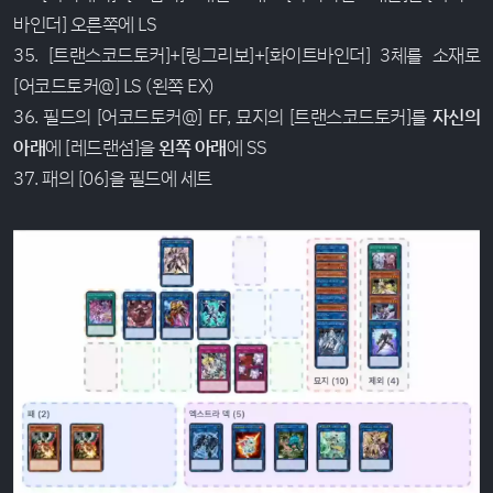
바인더] 오른쪽에 LS
35. [트랜스코드토커]+[링그리보]+[화이트바인더] 3체를 소재로
[어코드토커@] LS (왼쪽 EX)
36. 필드의 [어코드토커@] EF, 묘지의 [트랜스코드토커]를
자신의
아래
에 [레드랜섬]을
왼쪽 아래
에 SS
37. 패의 [06]을 필드에 세트