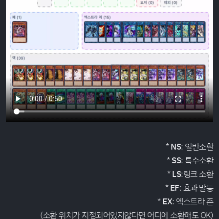
*
NS
: 일반소환
*
SS
: 특수소환
*
LS
:링크 소환
*
EF
: 효과 발동
*
EX
: 엑스트라 존
(소환 위치가 지정되어있지않다면 어디에 소환해도 OK)