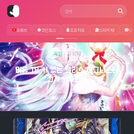
사이트 검색어
유튜브
코인 토스
죠죠 타로
스피키 픽!
말
게임
유희왕
마듀 TB-11 없는 맬리스 이그니스터
전개 - 유희왕
September 13, 2025
by
에루샤