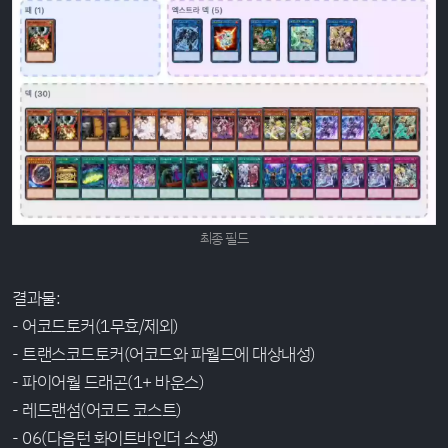
최종 필드
결과물:
- 어코드토커(1무효/제외)
- 트랜스코드토커(어코드와 파월드에 대상내성)
- 파이어월 드래곤(1+ 바운스)
- 레드랜섬(어코드 코스트)
- 06(다음턴 화이트바인더 소생)