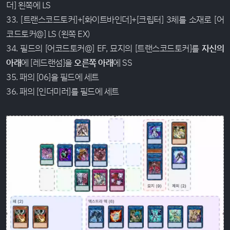
더] 왼쪽에 LS
33. [트랜스코드토커]+[화이트바인더]+[크립터] 3체를 소재로 [어
코드토커@] LS (왼쪽 EX)
34. 필드의 [어코드토커@] EF, 묘지의 [트랜스코드토커]를
자신의
아래
에 [레드랜섬]을
오른쪽 아래
에 SS
35. 패의 [06]을 필드에 세트
36. 패의 [인더미러]를 필드에 세트