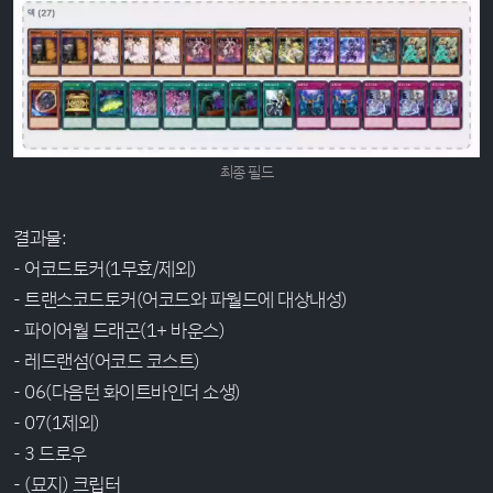
최종 필드
결과물:
- 어코드토커(1무효/제외)
- 트랜스코드토커(어코드와 파월드에 대상내성)
- 파이어월 드래곤(1+ 바운스)
- 레드랜섬(어코드 코스트)
- 06(다음턴 화이트바인더 소생)
- 07(1제외)
- 3 드로우
- (묘지) 크립터