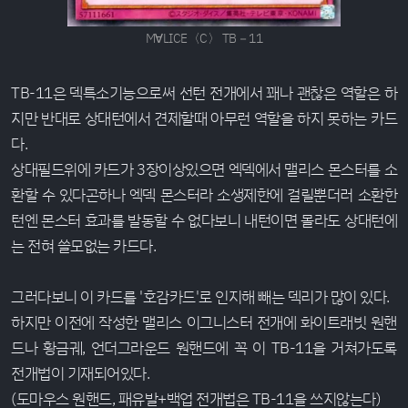
M∀LICE〈C〉 TB－11
TB-11은 덱특소기능으로써 선턴 전개에서 꽤나 괜찮은 역할은 하
지만 반대로 상대턴에서 견제할때 아무런 역할을 하지 못하는 카드
다.
상대필드위에 카드가 3장이상있으면 엑덱에서 맬리스 몬스터를 소
환할 수 있다곤하나 엑덱 몬스터라 소생제한에 걸릴뿐더러 소환한
턴엔 몬스터 효과를 발동할 수 없다보니 내턴이면 몰라도 상대턴에
는 전혀 쓸모없는 카드다.
그러다보니 이 카드를 '호감카드'로 인지해 빼는 덱리가 많이 있다.
하지만 이전에 작성한 맬리스 이그니스터 전개에 화이트래빗 원핸
드나 황금궤, 언더그라운드 원핸드에 꼭 이 TB-11을 거쳐가도록
전개법이 기재되어있다.
(도마우스 원핸드, 패유발+백업 전개법은 TB-11을 쓰지않는다)