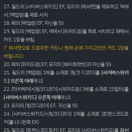
17. 필드의 [사이버스위키드] EF, 묘지의 [체셔캣]을 제외하고 덱에
서 [백업@]를 패로 서치
18. 패의 [백업@] EF, 자신을 SS
19. 필드의 [백업@] EF, 덱에서 [위저드@]를 패로 서치하고 패에서
카드 1장을 버림.
(* 체셔캣으로 드로우한 카드나 원래 손에 가지고있던 카드 1장을
버립니다.)
20. 패의 [위저드@] EF, 묘지의 [화이트래빗]과 자신을 SS
21. 필드의 [백업@] 1체를 소재로 [링크 디코더]를
[사이버스위키
드] 오른쪽 아래
에 LS
22. [마치헤어]+[링크디코더}+[위저드@] 3체를 소재로 [크립터]를
[사이버스위키드] 오른쪽 아래
에 LS
23. 묘지의 [링크디코더] EF, 자신을 SS
24. [사이버스위키드]+[링크디코더] 2체를 소재로 [트랜스코드토
커]를 LS (왼쪽 EX)
25. 필드의 [트랜스코드토커] EF, 묘지의 [사이버스위키드]를
자신