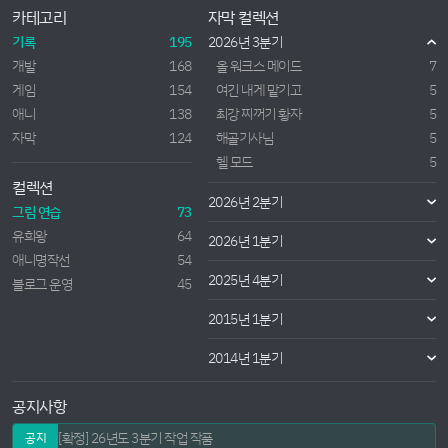
카테고리
자막 컬렉션
기록
195
2026년 3분기
개발
168
올 워크스 메이드
7
게임
154
여긴 내게 맡기고
5
애니
138
최강 찌꺼기 황자
5
자막
124
해골기사님
5
헬 모드
5
컬렉션
2026년 2분기
그림 연습
73
유희왕
64
2026년 1분기
애니명작선
54
2025년 4분기
블로그 운영
45
2015년 1분기
2014년 1분기
공지사항
[확정] 26년도 3분기 작업 작품
공지