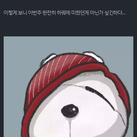
이렇게 보니 이번주 완전히 하궤에 미쳤던게 아닌가 싶긴하다...