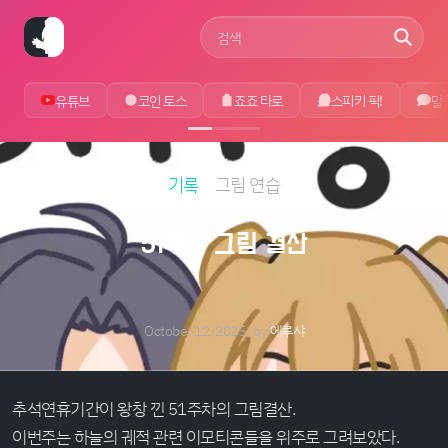
사이트 검색어
유튜브
코인 토스
죠죠 타로
스피키 픽!
말
기록
그림 연습
51주차 그림 결산
October 12, 2025
by
에루샤
추석연휴기간이 왕창 낀 51주차의 그림결산.
이번주는 하늘의 궤적 관련 이모티콘들을 위주로 그려보았다.