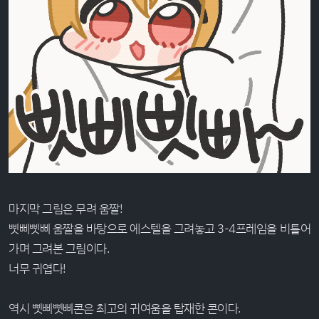
마지막 그림은 무려 움짤!
삣삐삣삐 움짤을 바탕으로 에스텔을 그려놓고 3-4프레임을 비틀어
가며 그려본 그림이다.
너무 귀엽다!
역시 삣삐삣삐콘은 최고의 귀여움을 탑재한 콘이다.