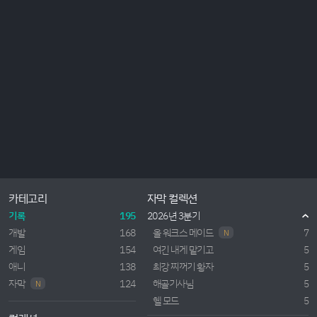
카테고리
자막 컬렉션
기록
195
2026년 3분기
개발
168
올 워크스 메이드
7
N
게임
154
여긴 내게 맡기고
5
애니
138
최강 찌꺼기 황자
5
자막
124
해골기사님
5
N
헬 모드
5