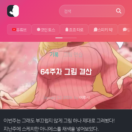
사이트 검색어
유튜브
코인 토스
죠죠 타로
스피키 픽!
말
기록
그림 연습
64주차 그림 결산
January 12, 2026
by
에루샤
이번주는 그래도 부끄럽지 않게 그림 하나 제대로 그려봤다!
지난주에 스케치한 아니에스를 채색을 넣어보았다.