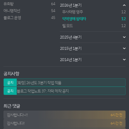
유희왕
64
2026년 1분기
애니명작선
54
무사태평 영주
12
블로그 운영
45
악역영애 왕태자
12
헬 모드
12
2025년 4분기
2015년 1분기
2014년 1분기
공지사항
[확정] 26년도 3분기 작업 작품
공지
블로그 작업노트 37: 자막 제작 공지
공지
최근 댓글
감사합니다~!!
6시간 전
감사합니다!
6시간 전