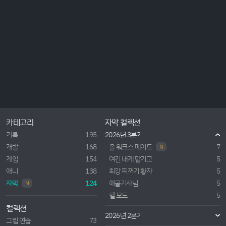
카테고리
자막 컬렉션
기록
195
2026년 3분기
개발
168
올 워크스 메이드
7
N
게임
154
여긴 내게 맡기고
5
애니
138
최강 찌꺼기 황자
5
자막
124
해골기사님
5
N
헬 모드
5
컬렉션
2026년 2분기
그림 연습
73