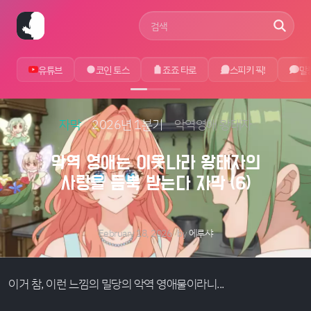
사이트 검색어
유튜브
코인 토스
죠죠 타로
스피키 픽!
말
자막
2026년 1분기
악역영애 왕태자
악역 영애는 이웃나라 왕태자의
사랑을 듬뿍 받는다 자막 (6)
February 18, 2026
by
에루샤
이거 참, 이런 느낌의 밀당의 악역 영애물이라니...