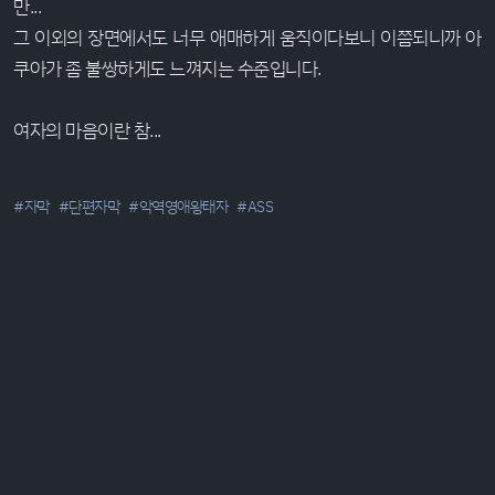
만...
그 이외의 장면에서도 너무 애매하게 움직이다보니 이쯤되니까 아
쿠아가 좀 불쌍하게도 느껴지는 수준입니다.
여자의 마음이란 참...
#자막
#단편자막
#악역영애왕태자
#ASS