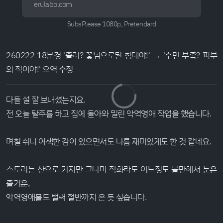
erulabo.com
SubsPlease 1080p, Pretendard
260222 18분경 '졸려? 꽃님으로된 침대야!' → '수면 부족? 피부
의 적이야!' 오역 수정
다들 설 잘 보내셨는지요.
전 오늘 탈주를 하고 집에 돌아와 밀린 악역영애 작업을 했습니다.
며칠 쉬니 어색한 감이 있으면서도 나름 재미있게도 한 것 같네요.
스토리는 산으로 가지만 그나마 작화라도 어느정도 볼만해서 눈은
즐거운,
악역영애물도 벌써 절반까지 온 듯 싶습니다.