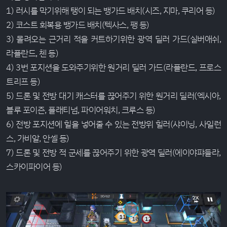
1) 러시를 막기위해 탱이 되는 뱅가드 배치(시즈, 지마, 쿠리어 등)
2) 코스트 회복용 뱅가드 배치(텍사스, 팽 등)
3) 몰려오는 근거리 적을 커트하기위한 광역 딜러 가드(실버애쉬,
라플란드, 첸 등)
4) 3번 포지션을 도와주기위한 원거리 딜러 가드(라플란드, 프로스
트리프 등)
5) 드론 및 전방 대기 캐스터를 끊어주기 위한 원거리 딜러(엑시아,
블루 포이즌, 플래티넘, 파이어워치, 크루스 등)
6) 전방 포지션에 힐을 넣어줄 수 있는 전방위 힐러(샤이닝, 사일런
스, 가비알, 안셀 등)
7) 드론 및 전방 적 군세를 끊어주기 위한 광역 딜러(에이야퍄들라,
스카이파이어 등)