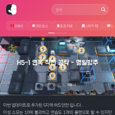
사이트 검색어
유튜브
코인 토스
죠죠 타로
스피키 픽!
말
게임
H5-1 연옥 작전 공략 - 명일방주
March 7, 2020
by
에루샤
이번 업데이트로 추가된 5지역 하드던전 입니다.
이성 소모는 10에 불과하고 연습도 1개의 플랜으로 할 수 있지만