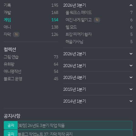
기록
195
2026년 3분기
개발
168
올 워크스 메이드
7
게임
154
여긴 내게 맡기고
6
N
애니
138
헬 모드
6
자막
126
최강 찌꺼기 황자
5
N
해골기사님
5
컬렉션
2026년 2분기
그림 연습
73
유희왕
64
2026년 1분기
애니명작선
54
2025년 4분기
블로그 운영
45
2015년 1분기
2014년 1분기
공지사항
[확정] 26년도 3분기 작업 작품
공지
블로그 작업노트 37: 자막 제작 공지
공지