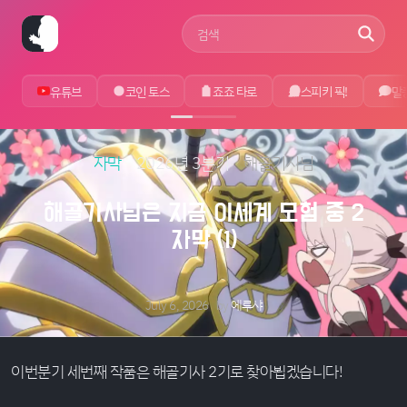
사이트 검색어
유튜브
코인 토스
죠죠 타로
스피키 픽!
말
자막
2026년 3분기
해골기사님
해골기사님은 지금 이세계 모험 중 2
자막 (1)
July 6, 2026
by
에루샤
이번분기 세번째 작품은 해골기사 2기로 찾아뵙겠습니다!