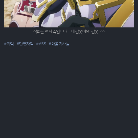
작화는 역시 죽입니다... 네 갑옷이요. 갑옷. ^^
#자막
#단편자막
#ASS
#해골기사님