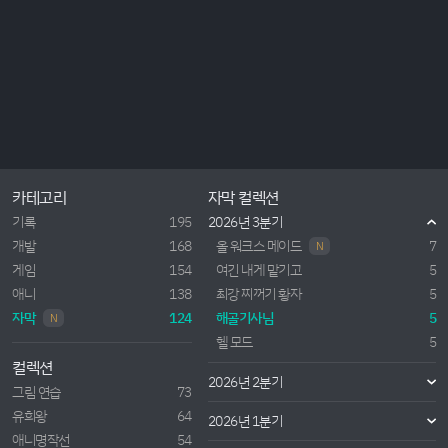
카테고리
자막 컬렉션
기록
195
2026년 3분기
개발
168
올 워크스 메이드
7
N
게임
154
여긴 내게 맡기고
5
애니
138
최강 찌꺼기 황자
5
자막
124
해골기사님
5
N
헬 모드
5
컬렉션
2026년 2분기
그림 연습
73
유희왕
64
2026년 1분기
애니명작선
54