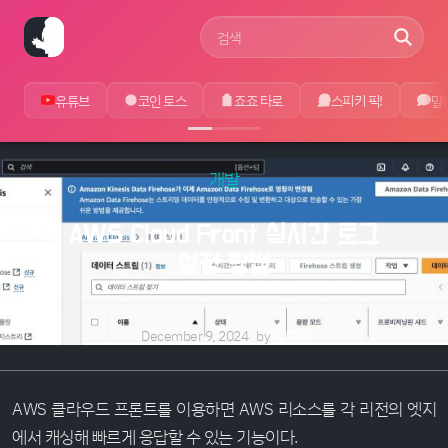
사이트 검색어
유튜브
코인 토스
죠죠 타로
스피키 픽!
말
개발
AWS Cloud Front 실시간 로그
설정 방법
December 9, 2024
by
에루샤
AWS 클라우드 프론트를 이용하면 AWS 리소스를 각 리전의 엣지
에서 캐싱해 빠르게 응답할 수 있는 기능이다.