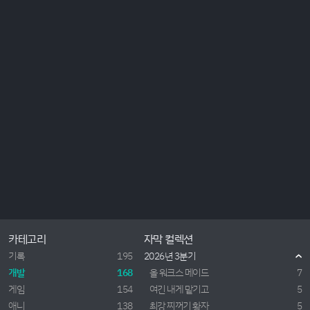
카테고리
자막 컬렉션
기록
195
2026년 3분기
개발
168
올 워크스 메이드
7
게임
154
여긴 내게 맡기고
5
애니
138
최강 찌꺼기 황자
5