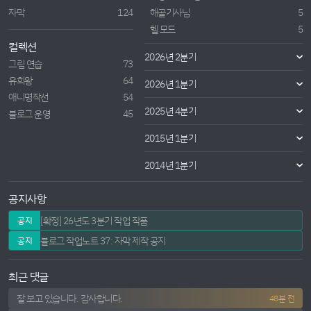
자막
124
해골기사님
5
헬 모드
5
컬렉션
2026년 2분기
그림 연습
73
유희왕
64
2026년 1분기
애니명작선
54
2025년 4분기
블로그 운영
45
2015년 1분기
2014년 1분기
공지사항
[확정] 26년도 3분기 작업 작품
공지
블로그 작업노트 37: 자막 제작 공지
공지
최근 댓글
잘 보고 있습니다. 감사합니다.
48분 전