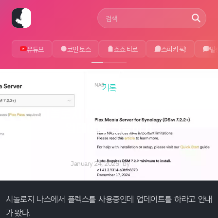
사이트 검색어
유튜브
코인 토스
죠죠 타로
스피키 픽!
말
기록
시놀로지 NAS에서 Plex 수동
업데이트 진행하기
January 24, 2025
by
에루샤
시놀로지 나스에서 플렉스를 사용중인데 업데이트를 하라고 안내
가 왔다.