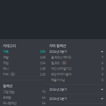
카테고리
자막 컬렉션
기록
195
2026년 3분기
개발
168
올 워크스 메이드
7
게임
154
헬 모드
6
N
애니
138
여긴 내게 맡기고
5
자막
125
최강 찌꺼기 황자
5
N
해골기사님
5
컬렉션
2026년 2분기
그림 연습
73
유희왕
64
2026년 1분기
애니명작선
54