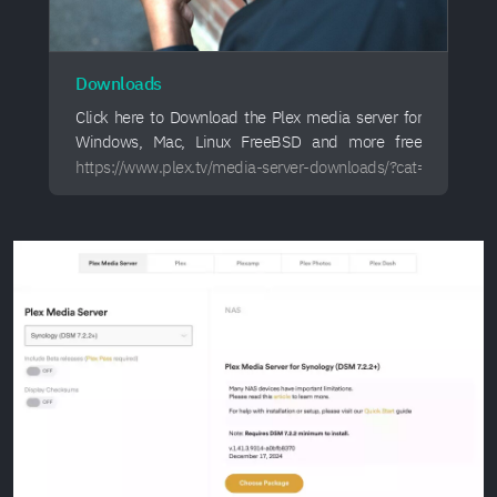
Downloads
Click here to Download the Plex media server for
Windows, Mac, Linux FreeBSD and more free
today.
https://www.plex.tv/media-server-downloads/?cat=nas&pla