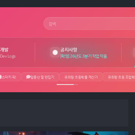
사이트 검색어
개발
공지사항
Dev Logs
[확정] 26년도 3분기 작업 작품
스피키 픽!
말풍선 짤 편집기
유희왕 초동확률 계산기
유희왕 초동 조합확