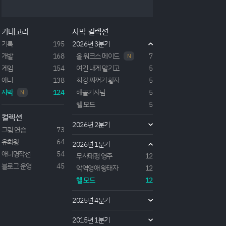
2022년도 작품인 이세계 전생 부의 작품.주인공은 신
들의 잘못으로 인해 죽게되어 이세계로 전생하게 된
다. 근데 주인공은 전생신 '메르피나'에 한눈에 반하게
카테고리
자막 컬렉션
되고 전생특전으로 여러 스킬포인트 부여능력과 함께
메르피나와의 동행을 요구한다.끝없는 구애로 여신과
기록
195
2026년 3분기
의 전생이 확장되고 주인공은 자신의 기억도 제물로
개발
168
올 워크스 메이드
7
N
삼...
게임
154
여긴 내게 맡기고
5
애니
138
최강 찌꺼기 황자
5
자막
124
해골기사님
5
N
헬 모드
5
컬렉션
2026년 2분기
그림 연습
73
유희왕
64
2026년 1분기
애니명작선
54
무사태평 영주
12
블로그 운영
45
악역영애 왕태자
12
헬 모드
12
2025년 4분기
2015년 1분기