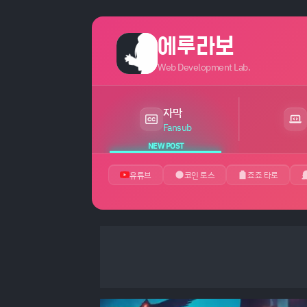
에루라보
Web Development Lab.
자막
최근 24시간 내 새 게시글 있음
Fansub
NEW POST
유튜브
코인 토스
죠죠 타로