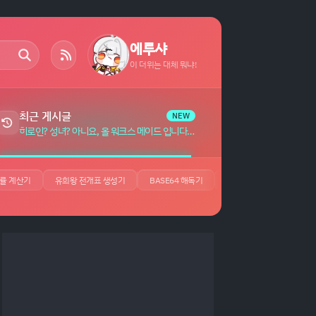
에루샤
이 더위는 대체 뭐냐!
최근 게시글
NEW
히로인? 성녀? 아니요, 올 워크스 메이드 입니다! (자랑) 자막 (7)
률 계산기
유희왕 전개표 생성기
BASE64 해독기
JSON 뷰어
UUID 