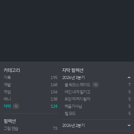
카테고리
자막 컬렉션
기록
195
2026년 3분기
개발
168
올 워크스 메이드
7
N
게임
154
여긴 내게 맡기고
5
애니
138
최강 찌꺼기 황자
5
자막
124
해골기사님
5
N
헬 모드
5
컬렉션
2026년 2분기
그림 연습
73