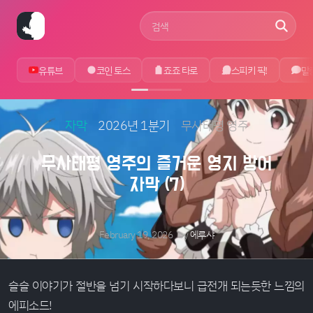
사이트 검색어
유튜브
코인 토스
죠죠 타로
스피키 픽!
말
자막
2026년 1분기
무사태평 영주
무사태평 영주의 즐거운 영지 방어
자막 (7)
February 19, 2026
by
에루샤
슬슬 이야기가 절반을 넘기 시작하다보니 급전개 되는듯한 느낌의
에피소드!