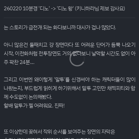
260220 10분경 '디노' -> '디노 왕' (키니하라님 제보 감사요)
는 스토리가 급전개 되는 화다보니까 대사가 겁나 많았다.
아니 많은건 둘째치고 걍 장면마다 또 어려운 단어가 듬뿍 나오기
시작, 이전화처럼 전투장면도 거의 없다보니 날먹할 시간도 없이 아
주 꽉찬 24분....
그리고 이번엔 왜이렇게 '말투'를 신경써야 하는 캐릭터들이 많이
나왔는지, 부드럽게 읽히게 하기위해서 말투 고민만 채찍피티와 함
께 수도없이 논의해봤다.
할배 말투가 젤 어려워요. 진짜!
또 이상한데 꽂혀서 작위 순서를 보여주는 장면의 자막은