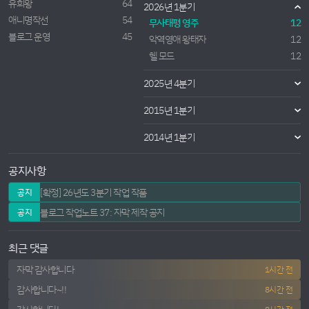
유희왕
64
2026년 1분기
애니명작선
54
무사태평 영주
12
블로그 운영
45
악역영애 왕태자
12
헬 모드
12
2025년 4분기
2015년 1분기
2014년 1분기
공지사항
[확정] 26년도 3분기 작업 작품
공지
블로그 작업노트 37: 자막 제작 공지
공지
최근 댓글
자막 감사합니다
1시간 전
감사합니다~!!
8시간 전