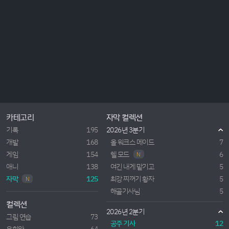
카테고리
자막 컬렉션
기록
195
2026년 3분기
개발
168
올 워크스 메이드
7
게임
154
헬 모드
6
N
애니
138
여긴 내게 맡기고
5
자막
125
최강 찌꺼기 황자
5
N
해골기사님
5
컬렉션
2026년 2분기
그림 연습
73
공주 기사
12
유희왕
64