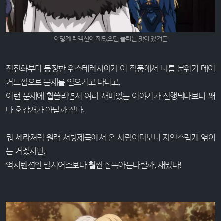
이렇게 리액션이 재밌으면 놀리는 맛이 있거든
전전화부터 등장한 위스테레시아가 이 작품에서 나름 분위기 메이
커느낌으로 문제를 일으키고 다니고,
이런 문제에 휩쓸리면서 여러 재미있는 이야기가 진행되다보니 꽤
나 호감캐가 아닐까 싶다.
뭐 세라처럼 원래 서방제국에서 온 사람이다보니 자연스럽게 엮이
는 거겠지만,
억지텐션인 말시어스보다 훨씬 잘녹아든다랄까, 재밌다!