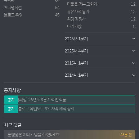
마물을 먹는 모험가
12
애니명작선
54
유유자적 농가
12
블로그 운영
45
최강 감정사
12
마리카짱
8
2026년 1분기
2025년 4분기
2015년 1분기
2014년 1분기
공지사항
[확정] 26년도 3분기 작업 작품
공지
블로그 작업노트 37: 자막 제작 공지
공지
최근 댓글
동영상은 어디서 받을 수 있나요?
28분 전