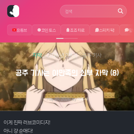
사이트 검색어
유튜브
코인 토스
죠죠 타로
스피키 픽!
말
자막
2026년 2분기
공주 기사
공주 기사는 야만족의 신부 자막 (8)
May 29, 2026
by
에루샤
이게 진짜 러브코미디지!
아니 걍 순애다!