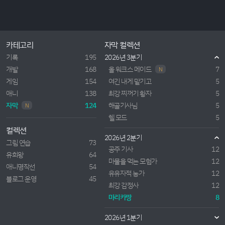
카테고리
자막 컬렉션
기록
195
2026년 3분기
개발
168
올 워크스 메이드
7
N
게임
154
여긴 내게 맡기고
5
애니
138
최강 찌꺼기 황자
5
자막
124
해골기사님
5
N
헬 모드
5
컬렉션
2026년 2분기
그림 연습
73
공주 기사
12
유희왕
64
마물을 먹는 모험가
12
애니명작선
54
유유자적 농가
12
블로그 운영
45
최강 감정사
12
마리카짱
8
2026년 1분기