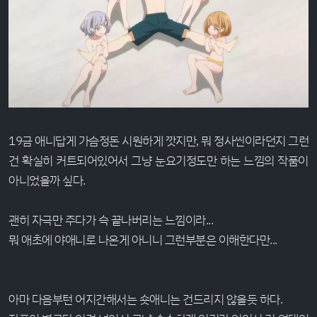
19금 애니답게 가슴정돈 시원하게 깟지만, 뭐 정사씬이라던지 그런
건 확실히 커트되어있어서 그냥 눈요기정도만 하는 느낌의 작품이
아니었을까 싶다.
괜히 자극만 주다가 슥 끝나버리는 느낌이라...
뭐 애초에 야애니로 나온게 아니니 그런부분은 이해한다만...
아마 다음부턴 어지간해서는 숏애니는 건드리지 않을듯 하다.