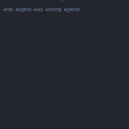
#자막
#단편자막
#ASS
#마리카짱
#전체자막