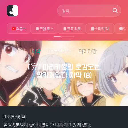
사이트 검색어
유튜브
코인 토스
죠죠 타로
스피키 픽!
말
자막
2026년 2분기
마리카짱
[完] 마리카쨩의 호감도는
망가져있다 자막 (8)
June 15, 2026
by
에루샤
마리카짱 끝!
꼴랑 5분짜리 숏애니였지만 나름 재미있게 했다.