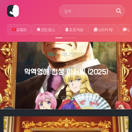
사이트 검색어
유튜브
코인 토스
죠죠 타로
스피키 픽!
말
애니
애니명작선
악역영애 전생 아저씨 (2025)
April 14, 2025
by
에루샤