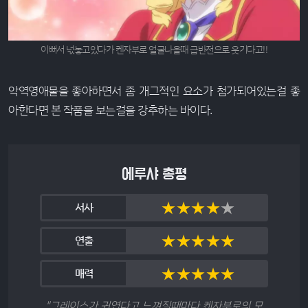
이뻐서 넋놓고있다가 켄자부로 얼굴나올때 급반전으로 웃기다고!!
악역영애물을 좋아하면서 좀 개그적인 요소가 첨가되어있는걸 좋
아한다면 본 작품을 보는걸을 강추하는 바이다.
에루샤 총평
★
★
★
★
★
서사
★
★
★
★
★
연출
★
★
★
★
★
매력
"그레이스가 귀엽다고 느껴질때마다 켄자부로의 모