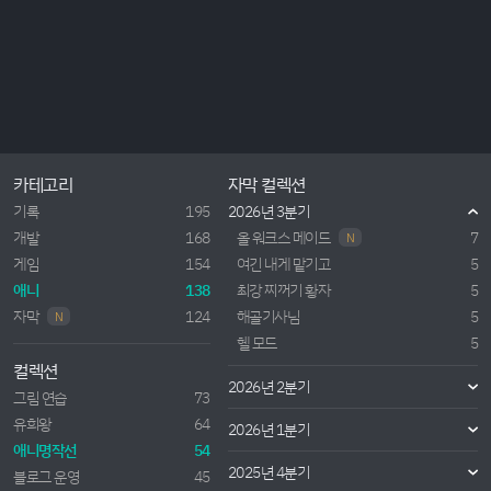
카테고리
자막 컬렉션
기록
195
2026년 3분기
개발
168
올 워크스 메이드
7
N
게임
154
여긴 내게 맡기고
5
애니
138
최강 찌꺼기 황자
5
자막
124
해골기사님
5
N
헬 모드
5
컬렉션
2026년 2분기
그림 연습
73
유희왕
64
2026년 1분기
애니명작선
54
2025년 4분기
블로그 운영
45