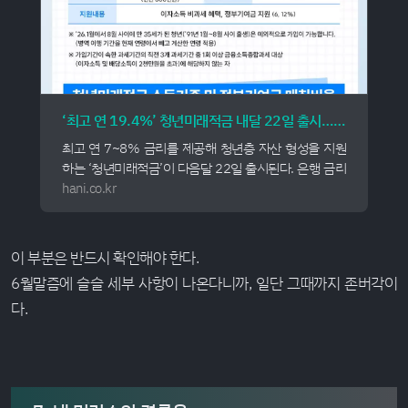
‘최고 연 19.4%’ 청년미래적금 내달 22일 출시…가입신청 7월3일까지
최고 연 7~8% 금리를 제공해 청년층 자산 형성을 지원
하는 ‘청년미래적금’이 다음달 22일 출시된다. 은행 금리
에 정부 기여금과 이자소득 비과세 혜택을 고려하면 실질
hani.co.kr
이자 효과는 일반형의 경우 최고 연 13.2~14.4%, 우대
형은 최고 18.2~19.4% 수준에 이
이 부분은 반드시 확인해야 한다.
6월말즘에 슬슬 세부 사항이 나온다니까, 일단 그때까지 존버각이
다.