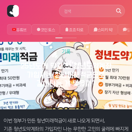
사이트 검색어
유튜브
코인 토스
죠죠 타로
스피키 픽!
말
기록
25년도에 막차 탄 청년도약계좌
가입자는 청년미래적금으로
갈아타는 게 맞을까?
June 8, 2026
by
에루샤
이번 정부가 만든 청년미래적금이 새로 나오게 되면서,
기존 청년도약계좌의 가입자인 나는 무한한 고민의 굴레에 빠지게